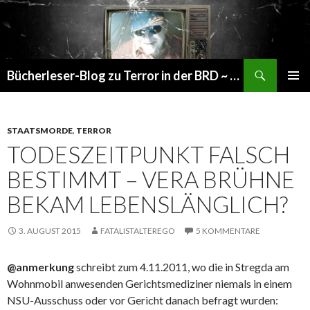
Suchen
Bücherleser-Blog zu Terror in der BRD ~ die gemachte Realität
SPRINGE
PRIMÄR
ZUM
MENÜ
INHALT
STAATSMORDE
,
TERROR
TODESZEITPUNKT FALSCH
BESTIMMT – VERA BRÜHNE
BEKAM LEBENSLÄNGLICH?
3. AUGUST 2015
FATALISTALTEREGO
5 KOMMENTARE
@anmerkung
schreibt zum 4.11.2011, wo die in Stregda am
Wohnmobil anwesenden Gerichtsmediziner niemals in einem
NSU-Ausschuss oder vor Gericht danach befragt wurden: