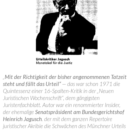
„
Mit der Richtigkeit der bisher angenommenen Tatzeit
steht und fällt das Urteil“
— das war schon 1971 die
Quintessenz einer 16-Spalten-Kritik in der „Neuen
Juristischen Wochenschrift“, dem gängigsten
Juristenfachblatt. Autor war ein renommierter Insider,
der ehemalige
Senatspräsident am Bundesgerichtshof
Heinrich Jagusch
. der mit dem ganzen Repertoire
juristischer Akribie die Schwächen des Münchner Urteils