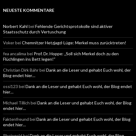
h
e
NEUESTE KOMMENTARE
n
a
c
Norbert Kahl
bei
Fehlende Gerichtsprotokolle sind aktiver
h
Staatsschutz durch Vertuschung
:
Voker
bei
Chemnitzer Hetzjagd-Lüge: Merkel muss zurücktreten!
fea ancalima
bei
Prof. Dr. Hoppe: „Soll sich Merkel doch zu den
Flüchlingen ins Bett legen!“
Christian Dirk Bähr
bei
Dank an die Leser und gehabt Euch wohl, der
Blog endet hier…
ossi123
bei
Dank an die Leser und gehabt Euch wohl, der Blog endet
hier…
Michael Tillich
bei
Dank an die Leser und gehabt Euch wohl, der Blog
endet hier…
Faktenfreund
bei
Dank an die Leser und gehabt Euch wohl, der Blog
endet hier…
Rheingold
bei
Dank an die Leser und gehabt Euch wohl, der Blog