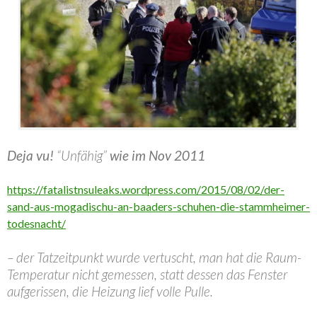
Deja vu!
“Unfähig”
wie im Nov 2011
https://fatalistnsuleaks.wordpress.com/2015/08/02/der-
sand-aus-mogadischu-an-baaders-schuhen-die-stammheimer-
todesnacht/
– der Tatzeitpunkt wurde vertuscht, man hat die Raum-
Temperatur nicht gemessen, statt dessen das Fenster
aufgerissen, die Heizung lief volle Pulle.