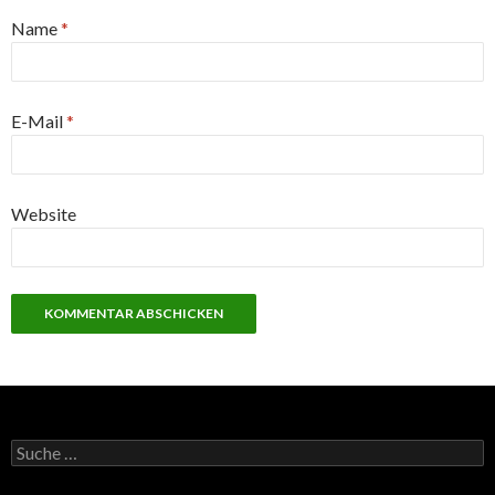
Name
*
E-Mail
*
Website
S
u
c