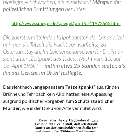
bloßlegte — Schwächen, die zumeist auf
Mängeln der
polizeilichen Ermittlungen
beruhten.
http://www.spiegel.de/spiegel/print/d-41972665.html
Die zuerst ermittelnden Kripobeamten der Landpolizei
nahmen als Tatzeit die Nacht von Karfreitag zu
Ostersamstag an. Im Leichenschauschein für Dr. Praun
steht unter „Zeitpunkt des Todes: „Nacht vom 15, auf
16. April 1960“ —
mithin etwa 25 Stunden später, als
ihn das Gericht im Urteil festlegte.
Das sieht nach
„angepasstem Tatzeitpunkt“
aus, für den
Brühne und Fehrbach kein Alibi hatten; eine Anpassung
aufgrund politischer Vorgaben zum
Schutz staatlicher
Mörder
, wie in der Doku von Arte vermutet wird.