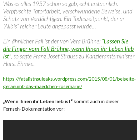
Was es alles 1957 schon so gab, echt erstaunlich.
Verpfuschte Tatortarbeit, verschwundene Beweise, und
Schutz von Verdächtigen. Ein Todeszeitpunkt, der an
“Alibis” reicher Leute angepasst wurde…
Ein ähnlicher Fall ist der von Vera Brühne:
“Lassen Sie
die Finger vom Fall Brühne, wenn Ihnen ihr Leben lieb
ist”
, so sagte Franz Josef Strauss zu Kanzleramtsminister
Horst Ehmke.
https://fatalistnsuleaks.wordpress.com/2015/08/01/beiseite-
geraeumt-das-maedchen-rosemarie/
„Wenn Ihnen ihr Leben lieb ist“
kommt auch in dieser
Fernseh-Dokumentation vor: