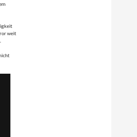
dem
tigkeit
ror weit
.
nicht