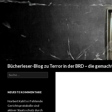
Suchen
Bücherleser-Blog zu Terror in der BRD ~ die gemach
S
u
c
h
e
NEUESTE KOMMENTARE
n
a
Norbert Kahl
bei
Fehlende
c
Gerichtsprotokolle sind
h
aktiver Staatsschutz durch