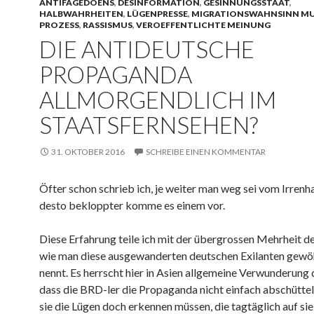
ANTIFAGEDOENS
,
DESINFORMATION
,
GESINNUNGSSTAAT
,
HALBWAHRHEITEN
,
LÜGENPRESSE
,
MIGRATIONSWAHNSINN MU
PROZESS
,
RASSISMUS
,
VEROEFFENTLICHTE MEINUNG
DIE ANTIDEUTSCHE
PROPAGANDA
ALLMORGENDLICH IM
STAATSFERNSEHEN?
31. OKTOBER 2016
SCHREIBE EINEN KOMMENTAR
Öfter schon schrieb ich, je weiter man weg sei vom Irren
desto bekloppter komme es einem vor.
Diese Erfahrung teile ich mit der übergrossen Mehrheit de
wie man diese ausgewanderten deutschen Exilanten gewö
nennt. Es herrscht hier in Asien allgemeine Verwunderung 
dass die BRD-ler die Propaganda nicht einfach abschütte
sie die Lügen doch erkennen müssen, die tagtäglich auf sie