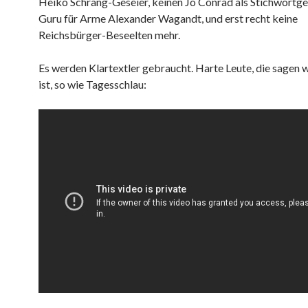
Heiko Schrang-Geseier, keinen Jo Conrad als Stichwortge
Guru für Arme Alexander Wagandt, und erst recht keine
Reichsbürger-Beseelten mehr.
Es werden Klartextler gebraucht. Harte Leute, die sagen 
ist, so wie Tagesschlau: