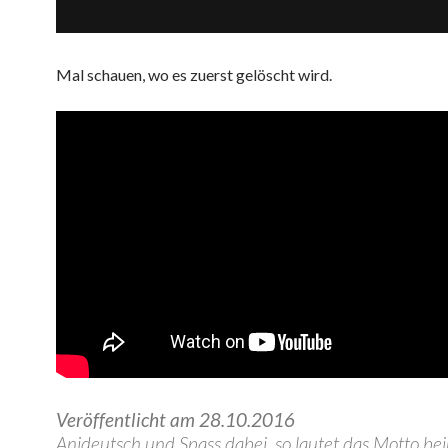
Mal schauen, wo es zuerst gelöscht wird.
Veröffentlicht am 28.10.2016
Anideutsch und Spass dabei, so lautet das Motto b