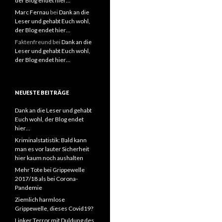
der Blog endet hier…
Marc Fernau
bei
Dank an die
Leser und gehabt Euch wohl,
der Blog endet hier…
Faktenfreund
bei
Dank an die
Leser und gehabt Euch wohl,
der Blog endet hier…
NEUESTE BEITRÄGE
Dank an die Leser und gehabt
Euch wohl, der Blog endet
hier…
Kriminalstatistik: Bald kann
man es vor lauter Sicherheit
hier kaum noch aushalten
Mehr Tote bei Grippewelle
2017/18 als bei Corona-
Pandemie
Ziemlich harmlose
Grippewelle, dieses Covid19?
Linker Terror mit Duldung des