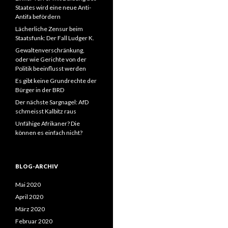
Staates wird eine neue Anti-
Antifa befördern
Lächerliche Zensur beim
Staatsfunk: Der Fall Ludger K.
Gewaltenverschränkung,
oder wie Gerichte von der
Politik beeinflusst werden
Es gibt keine Grundrechte der
Bürger in der BRD
Der nächste Sargnagel: AfD
schmeisst Kalbitz raus
Unfähige Afrikaner? Die
können es einfach nicht?
BLOG-ARCHIV
Mai 2020
April 2020
März 2020
Februar 2020