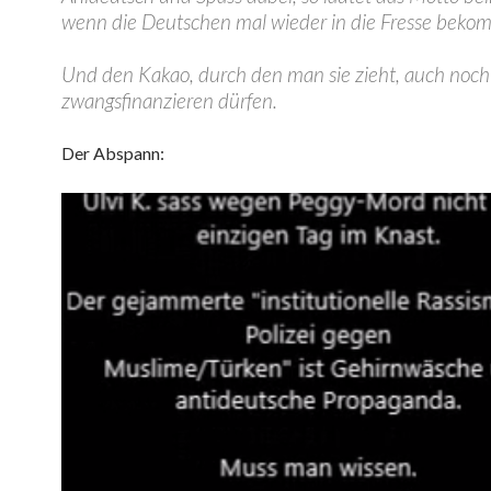
wenn die Deutschen mal wieder in die Fresse beko
Und den Kakao, durch den man sie zieht, auch noch
zwangsfinanzieren dürfen.
Der Abspann: