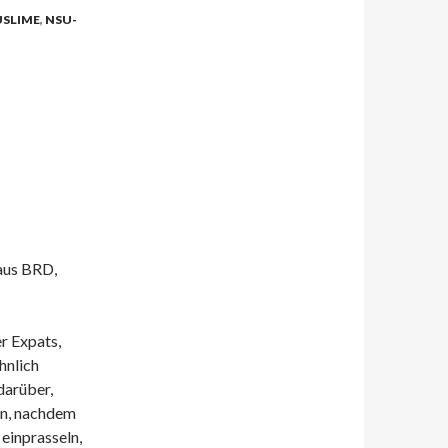
SLIME
,
NSU-
haus BRD,
r Expats,
hnlich
darüber,
ln, nachdem
 einprasseln,