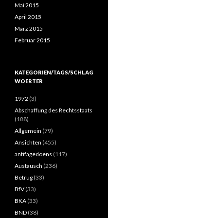
Mai 2015
April 2015
März 2015
Februar 2015
KATEGORIEN/TAGS/SCHLAG
WOERTER
1972
(3)
Abschaffung des Rechtsstaats
(188)
Allgemein
(79)
Ansichten
(455)
antifagedoens
(117)
Austausch
(236)
Betrug
(33)
BfV
(33)
BKA
(33)
BND
(38)