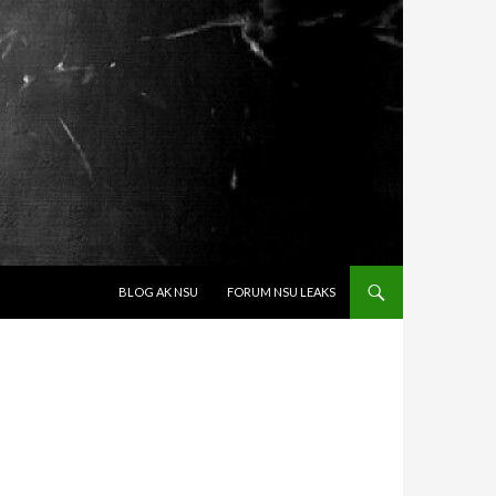
SPRINGE ZUM INHALT
BLOG AK NSU
FORUM NSU LEAKS