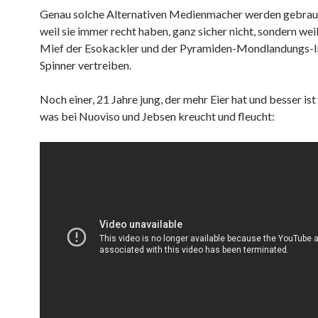
Genau solche Alternativen Medienmacher werden gebrau
weil sie immer recht haben, ganz sicher nicht, sondern weil
Mief der Esokackler und der Pyramiden-Mondlandungs-
Spinner vertreiben.
Noch einer, 21 Jahre jung, der mehr Eier hat und besser ist a
was bei Nuoviso und Jebsen kreucht und fleucht: