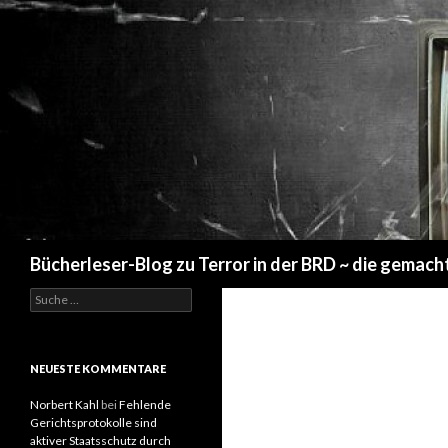
Suchen
Bücherleser-Blog zu Terror in der BRD ~ die gemach
S
u
c
h
e
NEUESTE KOMMENTARE
n
a
Norbert Kahl
bei
Fehlende
c
Gerichtsprotokolle sind
h
aktiver Staatsschutz durch