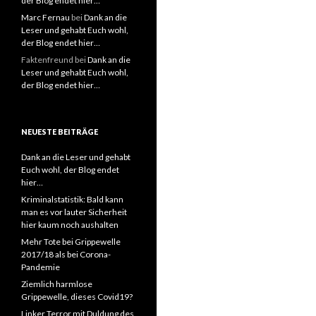
der Blog endet hier…
Marc Fernau
bei
Dank an die
Leser und gehabt Euch wohl,
der Blog endet hier…
Faktenfreund
bei
Dank an die
Leser und gehabt Euch wohl,
der Blog endet hier…
NEUESTE BEITRÄGE
Dank an die Leser und gehabt
Euch wohl, der Blog endet
hier…
Kriminalstatistik: Bald kann
man es vor lauter Sicherheit
hier kaum noch aushalten
Mehr Tote bei Grippewelle
2017/18 als bei Corona-
Pandemie
Ziemlich harmlose
Grippewelle, dieses Covid19?
Linker Terror mit Duldung des