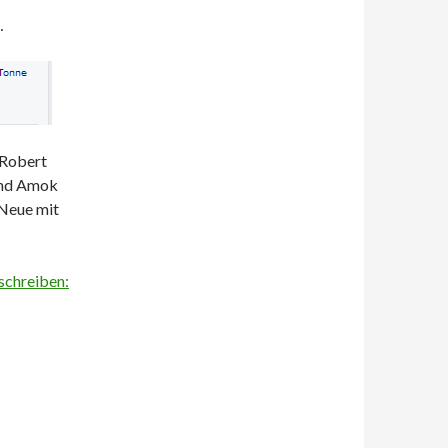
…
t Robert
 und Amok
 Neue mit
 schreiben: