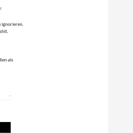
E
 ignorieren.
shit.
ien als