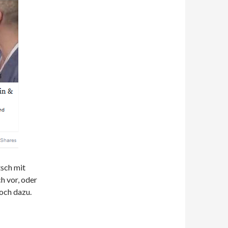
tsch mit
h vor, oder
noch dazu.