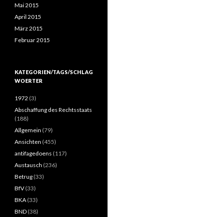
Mai 2015
April 2015
März 2015
Februar 2015
KATEGORIEN/TAGS/SCHLAG
WOERTER
1972
(3)
Abschaffung des Rechtsstaats
(188)
Allgemein
(79)
Ansichten
(455)
antifagedoens
(117)
Austausch
(236)
Betrug
(33)
BfV
(33)
BKA
(33)
BND
(38)