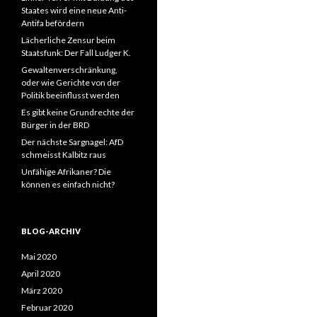
Staates wird eine neue Anti-
Antifa befördern
Lächerliche Zensur beim
Staatsfunk: Der Fall Ludger K.
Gewaltenverschränkung,
oder wie Gerichte von der
Politik beeinflusst werden
Es gibt keine Grundrechte der
Bürger in der BRD
Der nächste Sargnagel: AfD
schmeisst Kalbitz raus
Unfähige Afrikaner? Die
können es einfach nicht?
BLOG-ARCHIV
Mai 2020
April 2020
März 2020
Februar 2020