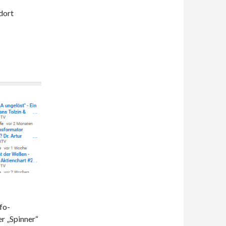
 dort
fo-
er „Spinner“