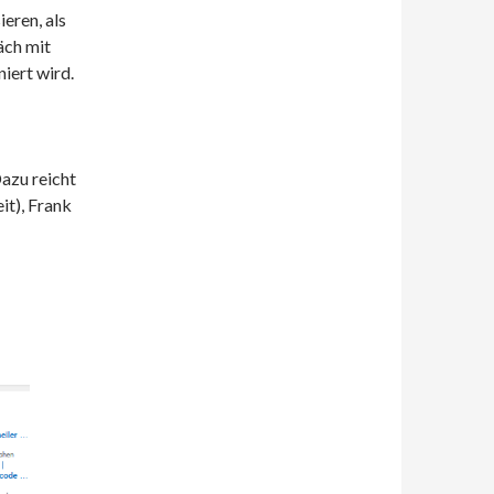
eren, als
äch mit
iert wird.
Dazu reicht
it), Frank