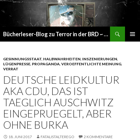
Suchen
Bücherleser-Blog zu Terror in der BRD ~ die gemachte Realität
SPRINGE
PRIMÄR
ZUM
MENÜ
INHALT
GESINNUNGSSTAAT
,
HALBWAHRHEITEN
,
INSZENIERUNGEN
,
LÜGENPRESSE
,
PROPAGANDA
,
VEROEFFENTLICHTE MEINUNG
,
VERRAT
DEUTSCHE LEIDKULTUR
AKA CDU, DAS IST
TAEGLICH AUSCHWITZ
EINGEPRUEGELT, ABER
OHNE BURKA
18. JUNI 2017
FATALISTALTEREGO
2 KOMMENTARE