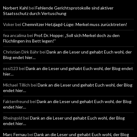
a
c
Norbert Kahl
bei
Fehlende Gerichtsprotokolle sind aktiver
h
Staatsschutz durch Vertuschung
:
Voker
bei
Chemnitzer Hetzjagd-Lüge: Merkel muss zurücktreten!
fea ancalima
bei
Prof. Dr. Hoppe: „Soll sich Merkel doch zu den
Flüchlingen ins Bett legen!“
Christian Dirk Bähr
bei
Dank an die Leser und gehabt Euch wohl, der
Blog endet hier…
ossi123
bei
Dank an die Leser und gehabt Euch wohl, der Blog endet
hier…
Michael Tillich
bei
Dank an die Leser und gehabt Euch wohl, der Blog
endet hier…
Faktenfreund
bei
Dank an die Leser und gehabt Euch wohl, der Blog
endet hier…
Rheingold
bei
Dank an die Leser und gehabt Euch wohl, der Blog
endet hier…
Marc Fernau
bei
Dank an die Leser und gehabt Euch wohl, der Blog