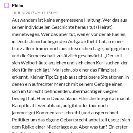
Philm
18. JUNI 2017 UM 17:18 UHR
Auswandern ist keine angemessene Haltung. Wer das aus
seiner individuellen Geschichte heraus tut (Heirat),
meinetwegen. Wer das aber tut, weil er vor der aktuellen,
in Deutschland anliegenden Aufgabe flieht, hat, in einer-
trotz allem-immer noch ausichtsreichen Lage, aufgegeben
und die Gemeinschaft zusätzlich geschwächt. „Der soll
sich Weiberhäute anziehen und sich einen Kerl suchen, der
sich für ihn schlägt.“ Mal sehn, ob einer das Filmzitat
erkennt. Kleiner Tip: Es gab aussichtslosere Situationen, in
denen ein aufrechter Mensch mit seinem Gefolge einen,
sich im Unrecht befindenden, übermächtigen Gegner
besiegt hat. Hier in Deutschland. Ethische Integrität macht
Kampfkraft-wer abhaut, aufgibt oder (nur noch
jammerige) Kommentare schreibt (und ausgerechnet
Politiker um das eigene Geburtsrecht anbettelt), setzt sich
dem Risiko einer Niederlage aus. Aber was tun? Ein erster