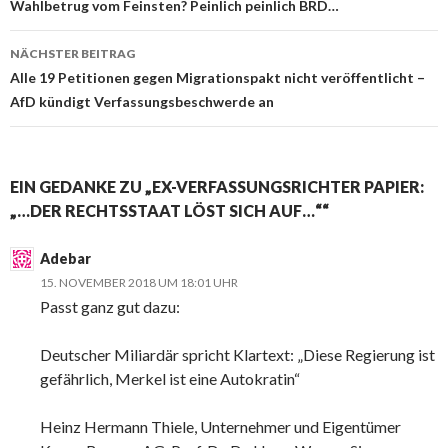
Beitrags-
Wahlbetrug vom Feinsten? Peinlich peinlich BRD…
Navigation
NÄCHSTER BEITRAG
Alle 19 Petitionen gegen Migrationspakt nicht veröffentlicht –
AfD kündigt Verfassungsbeschwerde an
EIN GEDANKE ZU „EX-VERFASSUNGSRICHTER PAPIER:
„…DER RECHTSSTAAT LÖST SICH AUF…““
Adebar
15. NOVEMBER 2018 UM 18:01 UHR
Passt ganz gut dazu:
Deutscher Miliardär spricht Klartext: „Diese Regierung ist
gefährlich, Merkel ist eine Autokratin“
Heinz Hermann Thiele, Unternehmer und Eigentümer