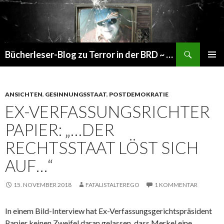
Suchen
Bücherleser-Blog zu Terror in der BRD ~ die gemachte Realität
SPRINGE
PRIMÄR
ZUM
MENÜ
INHALT
ANSICHTEN
,
GESINNUNGSSTAAT
,
POSTDEMOKRATIE
EX-VERFASSUNGSRICHTER
PAPIER: „…DER
RECHTSSTAAT LÖST SICH
AUF…“
15. NOVEMBER 2018
FATALISTALTEREGO
1 KOMMENTAR
In einem Bild-Interview hat Ex-Verfassungsgerichtspräsident
Papier keinen Zweifel daran gelassen, dass Merkel eine