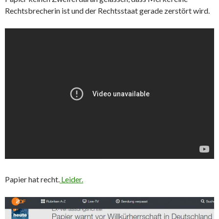
Rechtsbrecherin ist und der Rechtsstaat gerade zerstört wird.
Papier hat recht.
Leider.