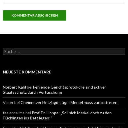
S
u
c
h
e
NEUESTE KOMMENTARE
n
a
c
Norbert Kahl
bei
Fehlende Gerichtsprotokolle sind aktiver
h
Staatsschutz durch Vertuschung
:
Voker
bei
Chemnitzer Hetzjagd-Lüge: Merkel muss zurücktreten!
fea ancalima
bei
Prof. Dr. Hoppe: „Soll sich Merkel doch zu den
Flüchlingen ins Bett legen!“