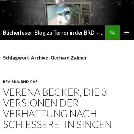
Suchen
Bücherleser-Blog zu Terror in der BRD ~ die gemachte Realität
SPRINGE
PRIMÄR
ZUM
MENÜ
INHALT
Schlagwort-Archive: Gerhard Zahner
BFV
,
BKA
,
BND
,
RAF
VERENA BECKER, DIE 3
VERSIONEN DER
VERHAFTUNG NACH
SCHIESSEREI IN SINGEN