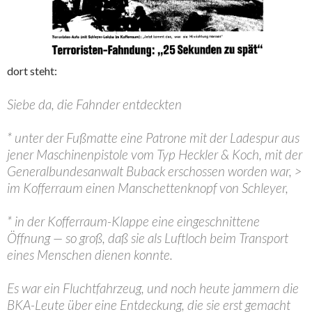
dort steht:
Siebe da, die Fahnder entdeckten
* unter der Fußmatte eine Patrone mit der Ladespur aus
jener Maschinenpistole vom Typ Heckler & Koch, mit der
Generalbundesanwalt Buback erschossen worden war, >
im Kofferraum einen Manschettenknopf von Schleyer,
* in der Kofferraum-Klappe eine eingeschnittene
Öffnung — so groß, daß sie als Luftloch beim Transport
eines Menschen dienen konnte.
Es war ein Fluchtfahrzeug, und noch heute jammern die
BKA-Leute über eine Entdeckung, die sie erst gemacht