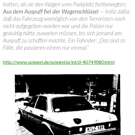
hatten, als sie den Wagen vom Parkplatz fortbewegten:
Aus dem Auspuff fiel der Wagenschlüssel
— Indiz dafür,
daß das Fahrzeug womöglich von den Terroristen noch
nicht aufgegeben worden war und die Polizei nur
geduldig hätte zuwarten müssen, bis sich jemand am
Auspuff zu schaffen machte. Ein Fahnder: „Das sind so
Fälle, die passieren einem nur einmal.“
http://www.spiegel.de/spiegel/print/d-40749080.html