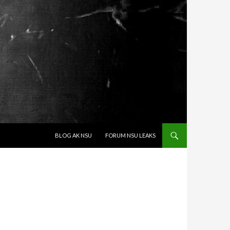
SPRINGE ZUM INHALT
BLOG AK NSU
FORUM NSU LEAKS