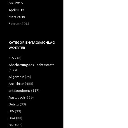
Mai 2015
April 2015
März 2015
Februar 2015
KATEGORIEN/TAGS/SCHLAG
WOERTER
1972
(3)
Abschaffung des Rechtsstaats
(188)
Allgemein
(79)
Ansichten
(455)
antifagedoens
(117)
Austausch
(236)
Betrug
(33)
BfV
(33)
BKA
(33)
BND
(38)