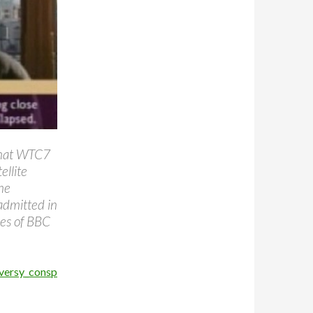
 that WTC7
ellite
he
 admitted in
pes of BBC
versy_consp