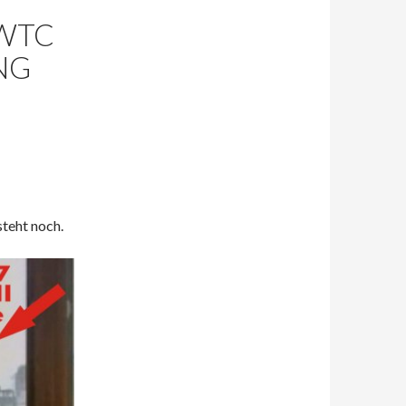
 WTC
NG
teht noch.