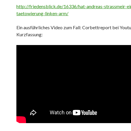
http://friedensblick.de/16336/hat-andreas-strassmeir-ei
taetowierung-linken-arm/
Ein ausführliches Video zum Fall: Corbettreport bei Youtu
Kurzfassung: