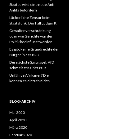
Staates wird eine neue Anti-
Antifa befördern
Lächerliche Zensur beim
Staatsfunk: Der Fall Ludger K.
Gewaltenverschränkung,
oder wie Gerichte von der
Politik beeinflusst werden
Es gibt keine Grundrechte der
Bürger in der BRD
Der nächste Sargnagel: AfD
schmeisst Kalbitz raus
Unfähige Afrikaner? Die
können es einfach nicht?
BLOG-ARCHIV
Mai 2020
April 2020
März 2020
Februar 2020