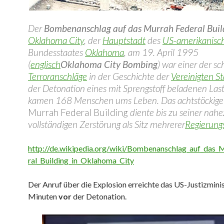
Der
Bombenanschlag auf das Murrah Federal Buil
Oklahoma City
, der
Hauptstadt
des
US-amerikanisc
Bundesstaates
Oklahoma
, am 19. April 1995
(
englisch
Oklahoma City Bombing
) war einer der s
Terroranschläge
in der Geschichte der
Vereinigten S
der Detonation eines mit Sprengstoff beladenen La
kamen 168 Menschen ums Leben. Das achtstöckig
Murrah Federal Building
diente bis zu seiner nah
vollständigen Zerstörung als Sitz mehrerer
Regierung
http://de.wikipedia.org/wiki/Bombenanschlag_auf_das_
ral_Building_in_Oklahoma_City
Der Anruf über die Explosion erreichte das US-Justizmini
Minuten
vor
der Detonation.