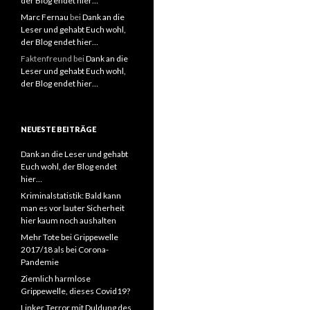
der Blog endet hier…
Marc Fernau
bei
Dank an die
Leser und gehabt Euch wohl,
der Blog endet hier…
Faktenfreund
bei
Dank an die
Leser und gehabt Euch wohl,
der Blog endet hier…
NEUESTE BEITRÄGE
Dank an die Leser und gehabt
Euch wohl, der Blog endet
hier…
Kriminalstatistik: Bald kann
man es vor lauter Sicherheit
hier kaum noch aushalten
Mehr Tote bei Grippewelle
2017/18 als bei Corona-
Pandemie
Ziemlich harmlose
Grippewelle, dieses Covid19?
Linker Terror mit Duldung des