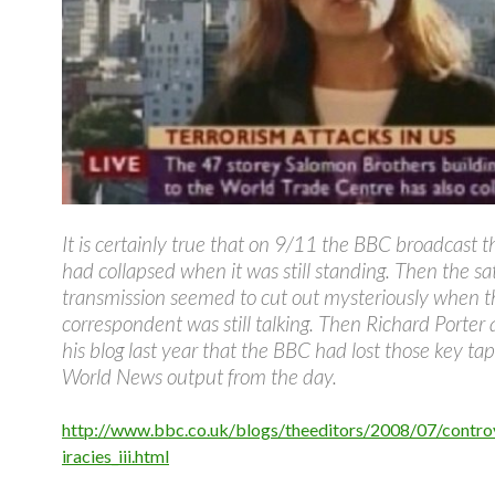
It is certainly true that on 9/11 the BBC broadcast
had collapsed when it was still standing. Then the sat
transmission seemed to cut out mysteriously when t
correspondent was still talking. Then Richard Porter
his blog last year that the BBC had lost those key ta
World News output from the day.
http://www.bbc.co.uk/blogs/theeditors/2008/07/contro
iracies_iii.html