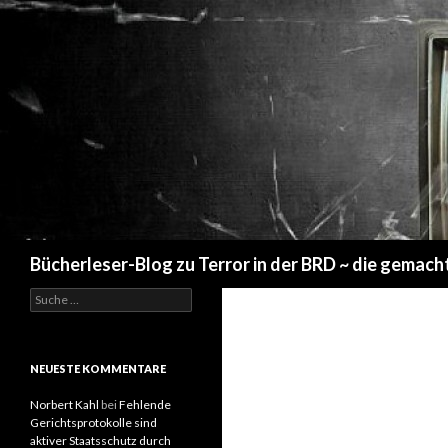
Suchen
Bücherleser-Blog zu Terror in der BRD ~ die gemach
S
u
c
h
e
NEUESTE KOMMENTARE
n
a
Norbert Kahl
bei
Fehlende
c
Gerichtsprotokolle sind
h
aktiver Staatsschutz durch