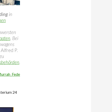
ding
in
hen
chwersten
taaten
. Bei
stwagens
e
Alfred P.
ezu
sbehörden
.
Murrah_Fede
sterium 24