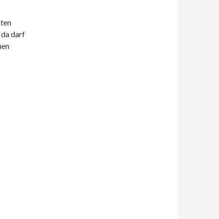
sten
 da darf
men