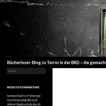
Suchen
Bücherleser-Blog zu Terror in der BRD ~ die gemach
S
u
c
h
e
NEUESTE KOMMENTARE
n
a
Norbert Kahl
bei
Fehlende
c
Gerichtsprotokolle sind
h
aktiver Staatsschutz durch