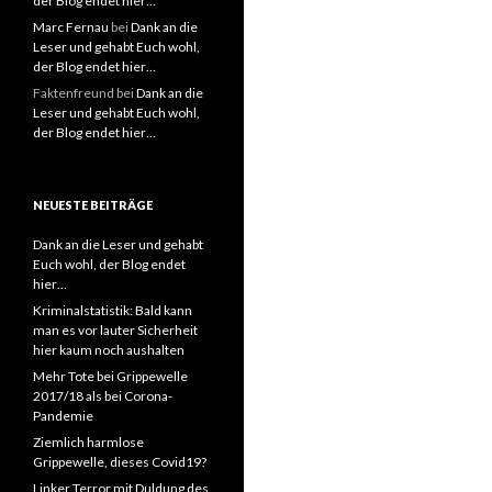
der Blog endet hier…
Marc Fernau
bei
Dank an die
Leser und gehabt Euch wohl,
der Blog endet hier…
Faktenfreund
bei
Dank an die
Leser und gehabt Euch wohl,
der Blog endet hier…
NEUESTE BEITRÄGE
Dank an die Leser und gehabt
Euch wohl, der Blog endet
hier…
Kriminalstatistik: Bald kann
man es vor lauter Sicherheit
hier kaum noch aushalten
Mehr Tote bei Grippewelle
2017/18 als bei Corona-
Pandemie
Ziemlich harmlose
Grippewelle, dieses Covid19?
Linker Terror mit Duldung des