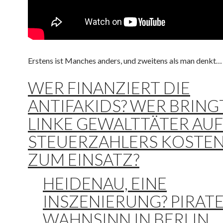
Erstens ist Manches anders, und zweitens als man denkt…
WER FINANZIERT DIE
ANTIFAKIDS? WER BRING
LINKE GEWALTTÄTER AUF
STEUERZAHLERS KOSTE
ZUM EINSATZ?
HEIDENAU, EINE
INSZENIERUNG? PIRAT
WAHNSINN IN BERLIN