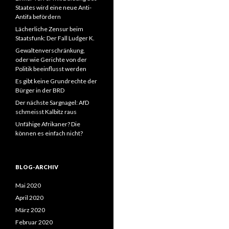
Staates wird eine neue Anti-
Antifa befördern
Lächerliche Zensur beim
Staatsfunk: Der Fall Ludger K.
Gewaltenverschränkung,
oder wie Gerichte von der
Politik beeinflusst werden
Es gibt keine Grundrechte der
Bürger in der BRD
Der nächste Sargnagel: AfD
schmeisst Kalbitz raus
Unfähige Afrikaner? Die
können es einfach nicht?
BLOG-ARCHIV
Mai 2020
April 2020
März 2020
Februar 2020