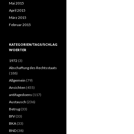
Mai 2015
April 2015
März 2015
Februar 2015
KATEGORIEN/TAGS/SCHLAG
WOERTER
1972
(3)
Abschaffung des Rechtsstaats
(188)
Allgemein
(79)
Ansichten
(455)
antifagedoens
(117)
Austausch
(236)
Betrug
(33)
BfV
(33)
BKA
(33)
BND
(38)