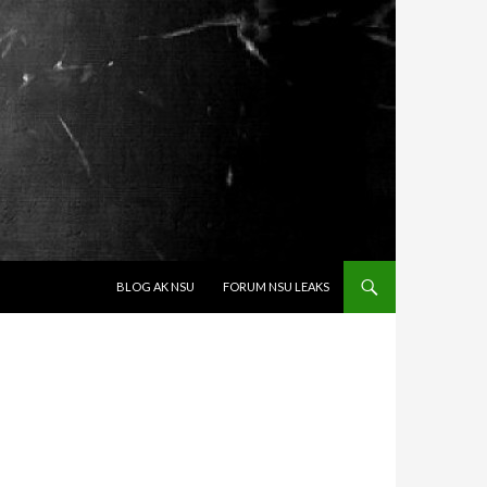
SPRINGE ZUM INHALT
BLOG AK NSU
FORUM NSU LEAKS