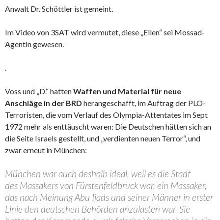
Anwalt Dr. Schöttler ist gemeint.
Im Video von 3SAT wird vermutet, diese „Ellen“ sei Mossad-
Agentin gewesen.
.
Voss und „D.“ hatten
Waffen und Material für neue
Anschläge in der BRD
herangeschafft, im Auftrag der PLO-
Terroristen, die vom Verlauf des Olympia-Attentates im Sept
1972 mehr als enttäuscht waren: Die Deutschen hätten sich an
die Seite Israels gestellt, und „verdienten neuen Terror“, und
zwar erneut in München:
München war auch deshalb ideal, weil es die Stadt
des Massakers von Fürstenfeldbruck war, ein Massaker,
das nach Meinung Abu Ijads und seiner Männer in erster
Linie den deutschen Behörden anzulasten war. Sie