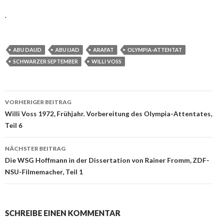
.
ABU DAUD
ABU IJAD
ARAFAT
OLYMPIA-ATTENTAT
SCHWARZER SEPTEMBER
WILLI VOSS
VORHERIGER BEITRAG
Beitrags-
Willi Voss 1972, Frühjahr. Vorbereitung des Olympia-Attentates,
Teil 6
Navigation
NÄCHSTER BEITRAG
Die WSG Hoffmann in der Dissertation von Rainer Fromm, ZDF-
NSU-Filmemacher, Teil 1
SCHREIBE EINEN KOMMENTAR