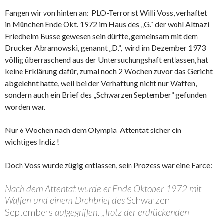
Fangen wir von hinten an: PLO-Terrorist Willi Voss, verhaftet
in München Ende Okt. 1972 im Haus des „G.“, der wohl Altnazi
Friedhelm Busse gewesen sein dürfte, gemeinsam mit dem
Drucker Abramowski, genannt „D.“, wird im Dezember 1973
völlig überraschend aus der Untersuchungshaft entlassen, hat
keine Erklärung dafür, zumal noch 2 Wochen zuvor das Gericht
abgelehnt hatte, weil bei der Verhaftung nicht nur Waffen,
sondern auch ein Brief des „Schwarzen September“ gefunden
worden war.
Nur 6 Wochen nach dem Olympia-Attentat sicher ein
wichtiges Indiz !
Doch Voss wurde zügig entlassen, sein Prozess war eine Farce:
Nach dem Attentat wurde er Ende Oktober 1972 mit
Waffen und einem Drohbrief des
Schwarzen
Septembers
aufgegriffen. „Trotz der erdrückenden