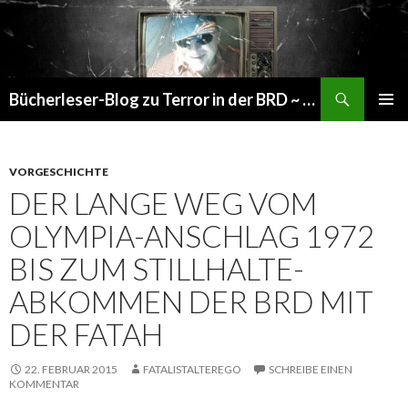
Suchen
Bücherleser-Blog zu Terror in der BRD ~ die gemachte Realität
SPRINGE
PRIMÄR
ZUM
MENÜ
INHALT
VORGESCHICHTE
DER LANGE WEG VOM
OLYMPIA-ANSCHLAG 1972
BIS ZUM STILLHALTE-
ABKOMMEN DER BRD MIT
DER FATAH
22. FEBRUAR 2015
FATALISTALTEREGO
SCHREIBE EINEN
KOMMENTAR