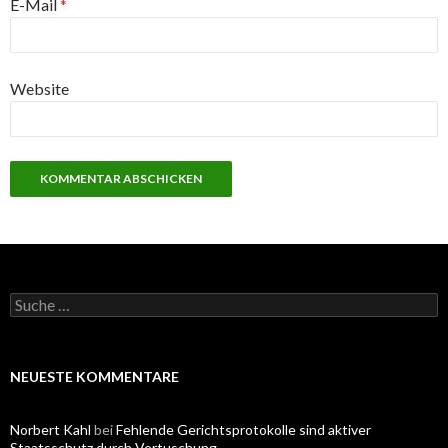
E-Mail
*
Website
S
u
c
h
e
NEUESTE KOMMENTARE
n
a
c
Norbert Kahl
bei
Fehlende Gerichtsprotokolle sind aktiver
h
Staatsschutz durch Vertuschung