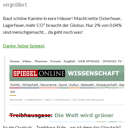
vergrößert.
Baut schöne Kamine in eure Häuser! Macht nette Osterfeuer,
Lagerfeuer, mehr CO² braucht der Globus. Nur 2% von 0.04%
sind menschgemacht… da geht noch was!
Danke, lieber Spiegel.
So ein Quatsch… Treibhaus Erde… wo ist denn das Glasdach?