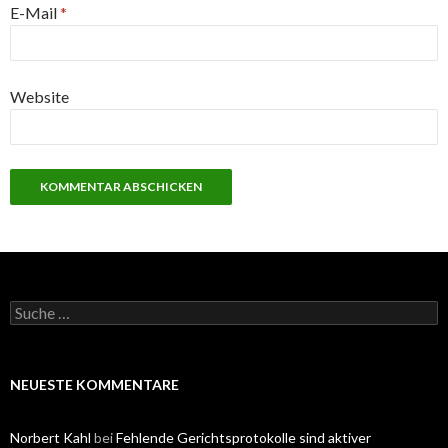
E-Mail
*
Website
S
u
c
h
e
NEUESTE KOMMENTARE
n
a
c
Norbert Kahl
bei
Fehlende Gerichtsprotokolle sind aktiver