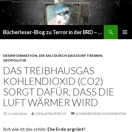
Suchen
Bücherleser-Blog zu Terror in der BRD ~ die gemachte Realität
SPRINGE
PRIMÄR
ZUM
MENÜ
INHALT
DESINFORMATION
,
DIE SAU DURCH DAS DORF TREIBEN
,
GEOPOLITIK
DAS TREIBHAUSGAS
KOHLENDIOXID (CO2)
SORGT DAFÜR, DASS DIE
LUFT WÄRMER WIRD
1. MAI 2016
FATALISTALTEREGO
SCHREIBE EINEN KOMMENTAR
Ach wie ist das schön:
Die Erde ergrünt!