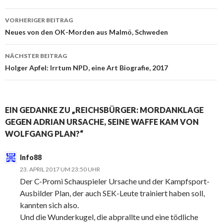
VORHERIGER BEITRAG
Beitrags-
Neues von den OK-Morden aus Malmö, Schweden
Navigation
NÄCHSTER BEITRAG
Holger Apfel: Irrtum NPD, eine Art Biografie, 2017
EIN GEDANKE ZU „REICHSBÜRGER: MORDANKLAGE
GEGEN ADRIAN URSACHE, SEINE WAFFE KAM VON
WOLFGANG PLAN?“
Info88
23. APRIL 2017 UM 23:50 UHR
Der C-Promi Schauspieler Ursache und der Kampfsport-
Ausbilder Plan, der auch SEK-Leute trainiert haben soll,
kannten sich also.
Und die Wunderkugel, die abprallte und eine tödliche