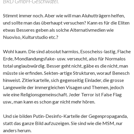
BRD GmbH-Geschwafel.
Stimmt immer noch. Aber wie will man Aluhutträgern helfen,
und sollte man das überhaupt versuchen? Kann es für die Eliten
etwas Besseres geben als solche Alternativmedien wie
Nuoviso, Kulturstudio etc.?
Wohl kaum. Die sind absolut harmlos, Esoscheiss-lastig, Flache
Erde, Mondlandungsfake- usw. verseucht, also für Normalos
total unglaubwürdig. Besser geht nicht, gäbe es die nicht, man
müsste sie erfinden. Sekten-artige Strukturen, worauf Benesch
hinweist. Zitierkartelle, sich gegenseitig Einlader, die grosse
Langeweile der immergleichen Visagen und Themen, jedoch
wie eine Religionsgemeinschaft. Jeder Terror ist False Flag
usw., man kann es schon gar nicht mehr hören.
Und sie bilden Putin-Desinfo-Kartelle der Gegenpropaganda,
statt das ganze Bild aufzuzeigen. Sie sind wie die MSM, nur
anders herum.