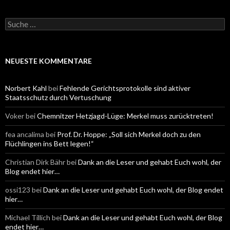
S
u
c
h
e
NEUESTE KOMMENTARE
n
a
c
Norbert Kahl
bei
Fehlende Gerichtsprotokolle sind aktiver
h
Staatsschutz durch Vertuschung
:
Voker
bei
Chemnitzer Hetzjagd-Lüge: Merkel muss zurücktreten!
fea ancalima
bei
Prof. Dr. Hoppe: „Soll sich Merkel doch zu den
Flüchlingen ins Bett legen!“
Christian Dirk Bähr
bei
Dank an die Leser und gehabt Euch wohl, der
Blog endet hier…
ossi123
bei
Dank an die Leser und gehabt Euch wohl, der Blog endet
hier…
Michael Tillich
bei
Dank an die Leser und gehabt Euch wohl, der Blog
endet hier…