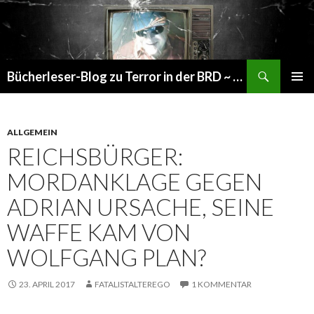
Suchen
Bücherleser-Blog zu Terror in der BRD ~ die gemachte Realität
SPRINGE
PRIMÄR
ZUM
MENÜ
INHALT
ALLGEMEIN
REICHSBÜRGER:
MORDANKLAGE GEGEN
ADRIAN URSACHE, SEINE
WAFFE KAM VON
WOLFGANG PLAN?
23. APRIL 2017
FATALISTALTEREGO
1 KOMMENTAR