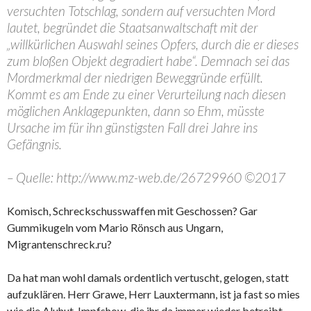
versuchten Totschlag, sondern auf versuchten Mord
lautet, begründet die Staatsanwaltschaft mit der
„willkürlichen Auswahl seines Opfers, durch die er dieses
zum bloßen Objekt degradiert habe“. Demnach sei das
Mordmerkmal der niedrigen Beweggründe erfüllt.
Kommt es am Ende zu einer Verurteilung nach diesen
möglichen Anklagepunkten, dann so Ehm, müsste
Ursache im für ihn günstigsten Fall drei Jahre ins
Gefängnis.
– Quelle: http://www.mz-web.de/26729960 ©2017
Komisch, Schreckschusswaffen mit Geschossen? Gar
Gummikugeln vom Mario Rönsch aus Ungarn,
Migrantenschreck.ru?
Da hat man wohl damals ordentlich vertuscht, gelogen, statt
aufzuklären. Herr Grawe, Herr Lauxtermann, ist ja fast so mies
wie die Aluhut-Impfshow, die ihr da immer wieder betreibt…