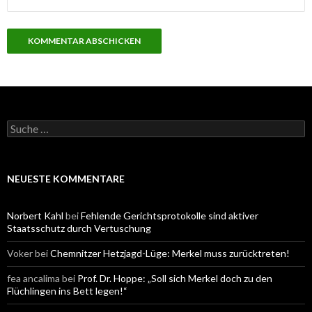
S
u
c
h
e
NEUESTE KOMMENTARE
n
a
c
Norbert Kahl
bei
Fehlende Gerichtsprotokolle sind aktiver
h
Staatsschutz durch Vertuschung
:
Voker
bei
Chemnitzer Hetzjagd-Lüge: Merkel muss zurücktreten!
fea ancalima
bei
Prof. Dr. Hoppe: „Soll sich Merkel doch zu den
Flüchlingen ins Bett legen!“