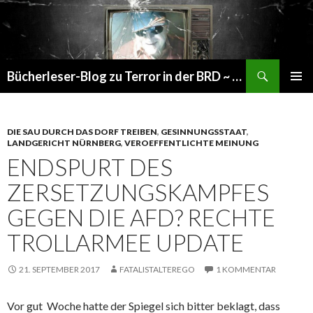
Suchen
Bücherleser-Blog zu Terror in der BRD ~ die gemachte Realität
SPRINGE
PRIMÄR
ZUM
MENÜ
INHALT
DIE SAU DURCH DAS DORF TREIBEN
,
GESINNUNGSSTAAT
,
LANDGERICHT NÜRNBERG
,
VEROEFFENTLICHTE MEINUNG
ENDSPURT DES
ZERSETZUNGSKAMPFES
GEGEN DIE AFD? RECHTE
TROLLARMEE UPDATE
21. SEPTEMBER 2017
FATALISTALTEREGO
1 KOMMENTAR
Vor gut Woche hatte der Spiegel sich bitter beklagt, dass