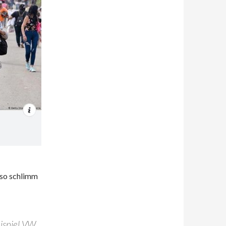
 so schlimm
eispiel VW