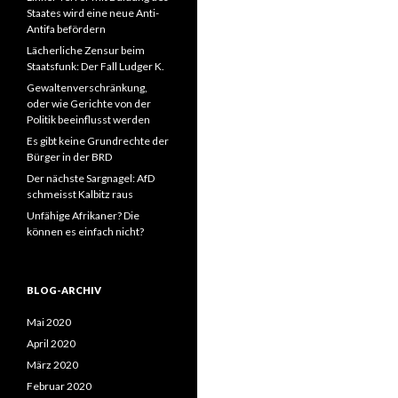
Staates wird eine neue Anti-
Antifa befördern
Lächerliche Zensur beim
Staatsfunk: Der Fall Ludger K.
Gewaltenverschränkung,
oder wie Gerichte von der
Politik beeinflusst werden
Es gibt keine Grundrechte der
Bürger in der BRD
Der nächste Sargnagel: AfD
schmeisst Kalbitz raus
Unfähige Afrikaner? Die
können es einfach nicht?
BLOG-ARCHIV
Mai 2020
April 2020
März 2020
Februar 2020