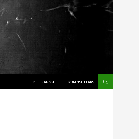
SPRINGE ZUM INHALT
BLOG AK NSU
FORUM NSU LEAKS