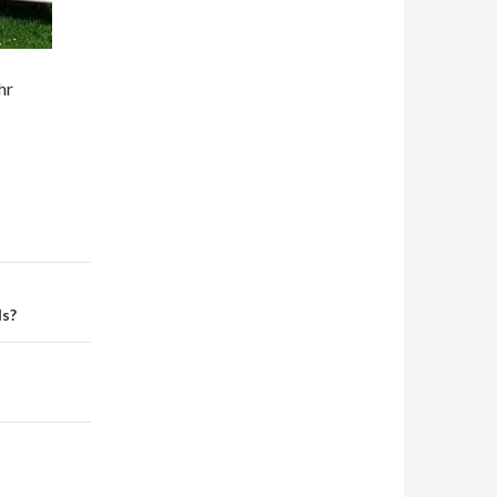
hr
ls?