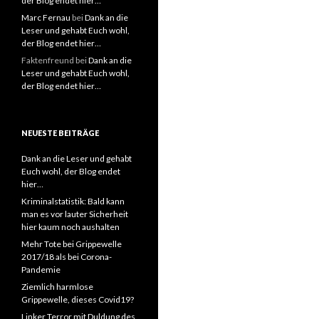
der Blog endet hier…
Marc Fernau
bei
Dank an die
Leser und gehabt Euch wohl,
der Blog endet hier…
Faktenfreund
bei
Dank an die
Leser und gehabt Euch wohl,
der Blog endet hier…
NEUESTE BEITRÄGE
Dank an die Leser und gehabt
Euch wohl, der Blog endet
hier…
Kriminalstatistik: Bald kann
man es vor lauter Sicherheit
hier kaum noch aushalten
Mehr Tote bei Grippewelle
2017/18 als bei Corona-
Pandemie
Ziemlich harmlose
Grippewelle, dieses Covid19?
Linker Terror mit Duldung des