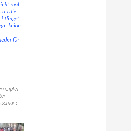
nicht mal
 ob die
chtlinge“
 gar keine
ieder für
en Gipfel
ten
tschland