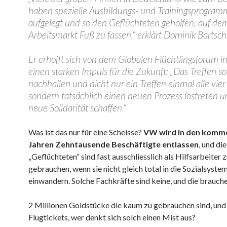
haben spezielle Ausbildungs- und Trainingsprogram
aufgelegt und so den Geflüchteten geholfen, auf de
Arbeitsmarkt Fuß zu fassen,“ erklärt Dominik Bartsch
Er erhofft sich von dem Globalen Flüchtlingsforum i
einen starken Impuls für die Zukunft: „Das Treffen sol
nachhallen und nicht nur ein Treffen einmal alle vier
sondern tatsächlich einen neuen Prozess lostreten u
neue Solidarität schaffen.“
Was ist das nur für eine Scheisse?
VW wird in den komm
Jahren Zehntausende Beschäftigte entlassen
, und die
„Geflüchteten“ sind fast ausschliesslich als Hilfsarbeiter 
gebrauchen, wenn sie nicht gleich total in die Sozialsyste
einwandern. Solche Fachkräfte sind keine, und die brauche
2 Millionen Goldstücke die kaum zu gebrauchen sind, und
Flugtickets, wer denkt sich solch einen Mist aus?