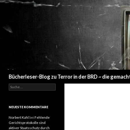
Suchen
Bücherleser-Blog zu Terror in der BRD ~ die gemach
S
u
c
h
e
NEUESTE KOMMENTARE
n
a
Norbert Kahl
bei
Fehlende
c
Gerichtsprotokolle sind
h
aktiver Staatsschutz durch