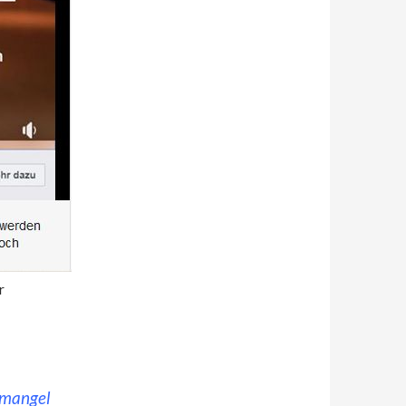
r
emangel