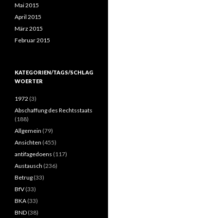
Mai 2015
April 2015
März 2015
Februar 2015
KATEGORIEN/TAGS/SCHLAG
WOERTER
1972
(3)
Abschaffung des Rechtsstaats
(188)
Allgemein
(79)
Ansichten
(455)
antifagedoens
(117)
Austausch
(236)
Betrug
(33)
BfV
(33)
BKA
(33)
BND
(38)