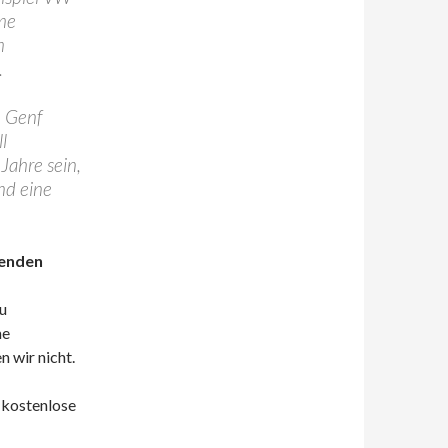
me
m
.
n Genf
l
 Jahre sein,
nd eine
enden
zu
me
n wir nicht.
 kostenlose