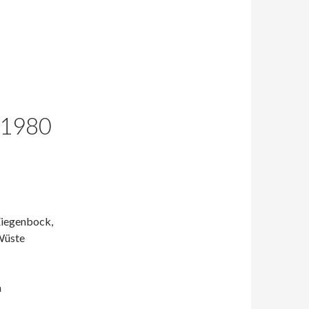
1980
Ziegenbock,
 Wüste
n