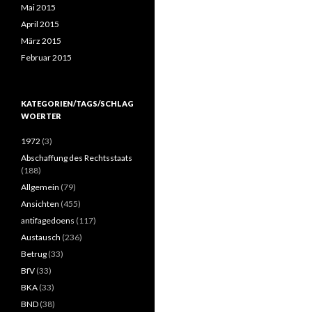
Mai 2015
April 2015
März 2015
Februar 2015
KATEGORIEN/TAGS/SCHLAG
WOERTER
1972
(3)
Abschaffung des Rechtsstaats
(188)
Allgemein
(79)
Ansichten
(455)
antifagedoens
(117)
Austausch
(236)
Betrug
(33)
BfV
(33)
BKA
(33)
BND
(38)