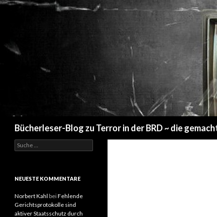
Suchen
Bücherleser-Blog zu Terror in der BRD ~ die gemach
S
u
c
h
e
NEUESTE KOMMENTARE
n
a
Norbert Kahl
bei
Fehlende
c
Gerichtsprotokolle sind
h
aktiver Staatsschutz durch