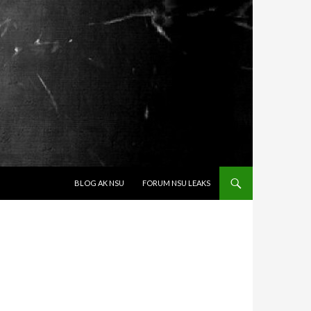
SPRINGE ZUM INHALT
BLOG AK NSU
FORUM NSU LEAKS