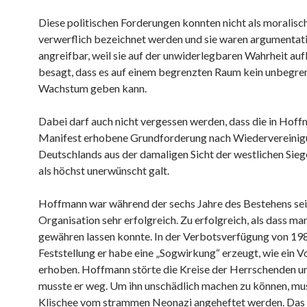
Diese politischen Forderungen konnten nicht als moralisc
verwerflich bezeichnet werden und sie waren argumentati
angreifbar, weil sie auf der unwiderlegbaren Wahrheit auf
besagt, dass es auf einem begrenzten Raum kein unbegre
Wachstum geben kann.
Dabei darf auch nicht vergessen werden, dass die in Hof
Manifest erhobene Grundforderung nach Wiedervereini
Deutschlands aus der damaligen Sicht der westlichen Sie
als höchst unerwünscht galt.
Hoffmann war während der sechs Jahre des Bestehens s
Organisation sehr erfolgreich. Zu erfolgreich, als dass man
gewähren lassen konnte. In der Verbotsverfügung von 198
Feststellung er habe eine „Sogwirkung“ erzeugt, wie ein 
erhoben. Hoffmann störte die Kreise der Herrschenden u
musste er weg. Um ihn unschädlich machen zu können, mu
Klischee vom strammen Neonazi angeheftet werden. Das 