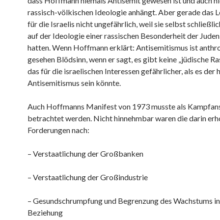
dass Hoffmann niemals Antisemit gewesen ist und auch ni
rassisch-völkischen Ideologie anhängt. Aber gerade das L
für die Israelis nicht ungefährlich, weil sie selbst schließli
auf der Ideologie einer rassischen Besonderheit der Jude
hatten. Wenn Hoffmann erklärt: Antisemitismus ist anthr
gesehen Blödsinn, wenn er sagt, es gibt keine „jüdische Ras
das für die israelischen Interessen gefährlicher, als es der 
Antisemitismus sein könnte.
Auch Hoffmanns Manifest von 1973 musste als Kampfan
betrachtet werden. Nicht hinnehmbar waren die darin er
Forderungen nach:
– Verstaatlichung der Großbanken
– Verstaatlichung der Großindustrie
– Gesundschrumpfung und Begrenzung des Wachstums in
Beziehung