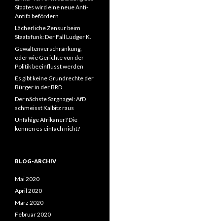
Staates wird eine neue Anti-
Antifa befördern
Lächerliche Zensur beim
Staatsfunk: Der Fall Ludger K.
Gewaltenverschränkung,
oder wie Gerichte von der
Politik beeinflusst werden
Es gibt keine Grundrechte der
Bürger in der BRD
Der nächste Sargnagel: AfD
schmeisst Kalbitz raus
Unfähige Afrikaner? Die
können es einfach nicht?
BLOG-ARCHIV
Mai 2020
April 2020
März 2020
Februar 2020