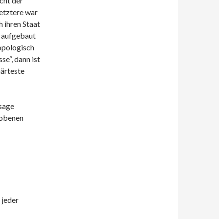
cht der
etztere war
ch ihren Staat
n aufgebaut
opologisch
se“, dann ist
härteste
sage
hobenen
 jeder