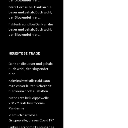
der Blog endet hier…
Marc Fernau
bei
Dank an die
Leser und gehabt Euch wohl,
der Blog endet hier…
Faktenfreund
bei
Dank an die
Leser und gehabt Euch wohl,
der Blog endet hier…
NEUESTE BEITRÄGE
Dank an die Leser und gehabt
Euch wohl, der Blog endet
hier…
Kriminalstatistik: Bald kann
man es vor lauter Sicherheit
hier kaum noch aushalten
Mehr Tote bei Grippewelle
2017/18 als bei Corona-
Pandemie
Ziemlich harmlose
Grippewelle, dieses Covid19?
Linker Terror mit Duldung des