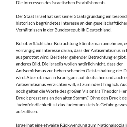
Die Interessen des israelischen Establishments:
Der Staat Israel hat seit seiner Staatsgründung ein besond
historisch begründetes Interesse an den gesellschaftliche
Verhältnissen in der Bundesrepublik Deutschland.
Bei oberflächlicher Betrachtung könnte man annehmen, e
vorrangig ein Interesse daran, dass der Antisemitismus in
ausgerottet wird. Bei tiefer gehender Betrachtung ergibt 
anderes Bild. Die Israelis wollen natürlich nicht, dass der
Antisemitismus zur beherrschenden Geisteshaltung der 
wird. Aber ob man in Israel ganz auf deutschen und auch 
Antisemitismus verzichten will, ist zumindest fraglich. Au
noch gelten die Worte des großen Visionärs Theodor Her
Druck presst uns an den alten Stamm.“ Ohne den Druck de
Judenfeindlichkeit ist das Judentum stets in Gefahr gewes
aufzulösen.
Israel hat eine etwaige Rückwendung zum Nationalsoziali