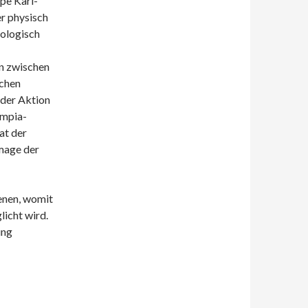
pe Karl-
r physisch
hologisch
n zwischen
schen
 der Aktion
ympia-
at der
mage der
enen, womit
icht wird.
ung