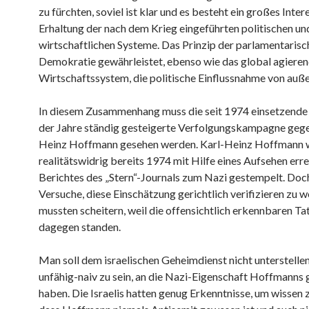
zu fürchten, soviel ist klar und es besteht ein großes Inter
Erhaltung der nach dem Krieg eingeführten politischen un
wirtschaftlichen Systeme. Das Prinzip der parlamentarisc
Demokratie gewährleistet, ebenso wie das global agiere
Wirtschaftssystem, die politische Einflussnahme von auße
In diesem Zusammenhang muss die seit 1974 einsetzende 
der Jahre ständig gesteigerte Verfolgungskampagne gege
Heinz Hoffmann gesehen werden. Karl-Heinz Hoffmann 
realitätswidrig bereits 1974 mit Hilfe eines Aufsehen er
Berichtes des „Stern“-Journals zum Nazi gestempelt. Doch
Versuche, diese Einschätzung gerichtlich verifizieren zu w
mussten scheitern, weil die offensichtlich erkennbaren T
dagegen standen.
Man soll dem israelischen Geheimdienst nicht unterstellen
unfähig-naiv zu sein, an die Nazi-Eigenschaft Hoffmanns 
haben. Die Israelis hatten genug Erkenntnisse, um wissen 