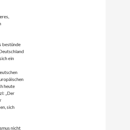
eres,
n
s bestünde
 Deutschland
sich ein
Deutschen
europäischen
ch heute
zl: „Der
r
en, sich
smus nicht