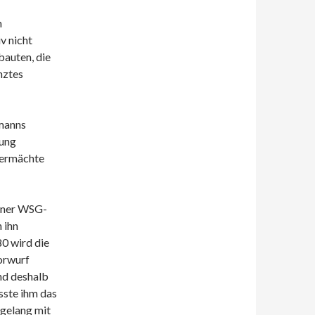
h
v nicht
bauten, die
nztes
fmanns
gung
germächte
einer WSG-
 ihn
0 wird die
Vorwurf
nd deshalb
sste ihm das
gelang mit