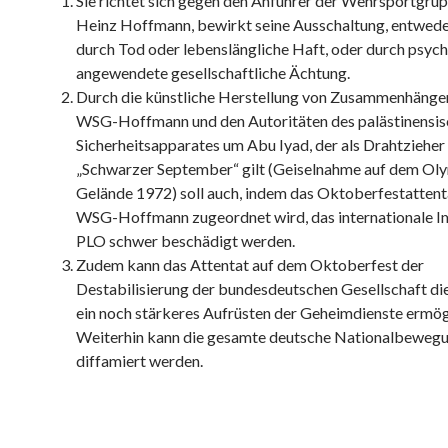
Sie richtet sich gegen den Anführer der Wehrsportgrup
Heinz Hoffmann, bewirkt seine Ausschaltung, entwede
durch Tod oder lebenslängliche Haft, oder durch psyc
angewendete gesellschaftliche Ächtung.
Durch die künstliche Herstellung von Zusammenhänge
WSG-Hoffmann und den Autoritäten des palästinensi
Sicherheitsapparates um Abu Iyad, der als Drahtzieher
„Schwarzer September“ gilt (Geiselnahme auf dem Ol
Gelände 1972) soll auch, indem das Oktoberfestattent
WSG-Hoffmann zugeordnet wird, das internationale I
PLO schwer beschädigt werden.
Zudem kann das Attentat auf dem Oktoberfest der
Destabilisierung der bundesdeutschen Gesellschaft di
ein noch stärkeres Aufrüsten der Geheimdienste ermögl
Weiterhin kann die gesamte deutsche Nationalbeweg
diffamiert werden.