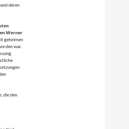
 und deren
uten
ten Werner
it geheimen
worden war.
assung
stliche
ssetzungen
den
, die den