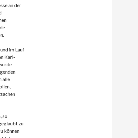
esse an der
d
hen
nde
n.
und im Lauf
n Karl-
wurde
regenden
 alle
ollen,
atsachen
, so
geglaubt zu
zu können,