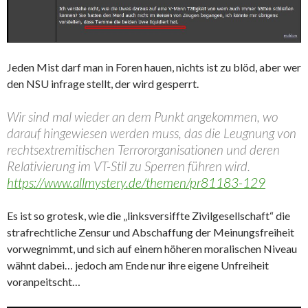
Jeden Mist darf man in Foren hauen, nichts ist zu blöd, aber wer
den NSU infrage stellt, der wird gesperrt.
Wir sind mal wieder an dem Punkt angekommen, wo
darauf hingewiesen werden muss, das die Leugnung von
rechtsextremitischen Terrororganisationen und deren
Relativierung im VT-Stil zu Sperren führen wird.
https://www.allmystery.de/themen/pr81183-129
Es ist so grotesk, wie die „linksversiffte Zivilgesellschaft“ die
strafrechtliche Zensur und Abschaffung der Meinungsfreiheit
vorwegnimmt, und sich auf einem höheren moralischen Niveau
wähnt dabei… jedoch am Ende nur ihre eigene Unfreiheit
voranpeitscht…