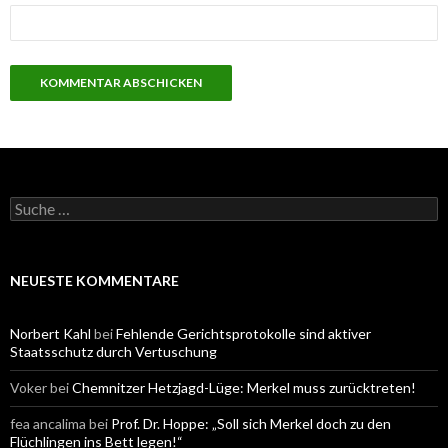
S
u
c
h
e
NEUESTE KOMMENTARE
n
a
c
Norbert Kahl
bei
Fehlende Gerichtsprotokolle sind aktiver
h
Staatsschutz durch Vertuschung
:
Voker
bei
Chemnitzer Hetzjagd-Lüge: Merkel muss zurücktreten!
fea ancalima
bei
Prof. Dr. Hoppe: „Soll sich Merkel doch zu den
Flüchlingen ins Bett legen!“