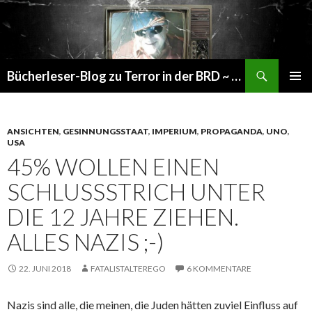
Suchen
Bücherleser-Blog zu Terror in der BRD ~ die gemachte Realität
SPRINGE
PRIMÄR
ZUM
MENÜ
INHALT
ANSICHTEN
,
GESINNUNGSSTAAT
,
IMPERIUM
,
PROPAGANDA
,
UNO
,
USA
45% WOLLEN EINEN
SCHLUSSSTRICH UNTER
DIE 12 JAHRE ZIEHEN.
ALLES NAZIS ;-)
22. JUNI 2018
FATALISTALTEREGO
6 KOMMENTARE
Nazis sind alle, die meinen, die Juden hätten zuviel Einfluss auf