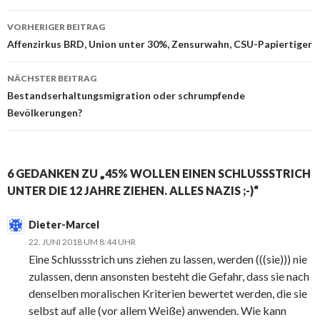
VORHERIGER BEITRAG
Beitrags-
Affenzirkus BRD, Union unter 30%, Zensurwahn, CSU-Papiertiger
Navigation
NÄCHSTER BEITRAG
Bestandserhaltungsmigration oder schrumpfende
Bevölkerungen?
6 GEDANKEN ZU „45% WOLLEN EINEN SCHLUSSSTRICH
UNTER DIE 12 JAHRE ZIEHEN. ALLES NAZIS ;-)“
Dieter-Marcel
22. JUNI 2018 UM 8:44 UHR
Eine Schlussstrich uns ziehen zu lassen, werden (((sie))) nie
zulassen, denn ansonsten besteht die Gefahr, dass sie nach
denselben moralischen Kriterien bewertet werden, die sie
selbst auf alle (vor allem Weiße) anwenden. Wie kann