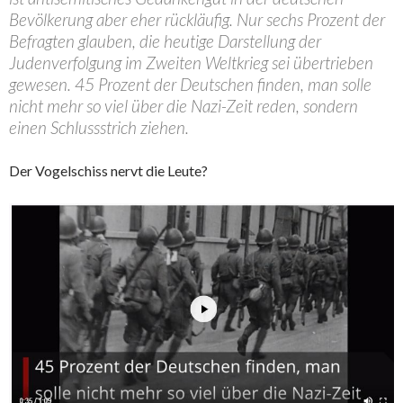
Bevölkerung aber eher rückläufig. Nur sechs Prozent der
Befragten glauben, die heutige Darstellung der
Judenverfolgung im Zweiten Weltkrieg sei übertrieben
gewesen. 45 Prozent der Deutschen finden, man solle
nicht mehr so viel über die Nazi-Zeit reden, sondern
einen Schlussstrich ziehen.
Der Vogelschiss nervt die Leute?