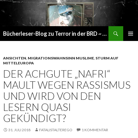
Suchen
Bücherleser-Blog zu Terror in der BRD ~ die gemachte Realität
SPRINGE
PRIMÄR
ZUM
MENÜ
INHALT
ANSICHTEN
,
MIGRATIONSWAHNSINN MUSLIME
,
STURM AUF
MITTELEUROPA
DER ACHGUTE „NAFRI“
MAULT WEGEN RASSISMUS
UND WIRD VON DEN
LESERN QUASI
GEKÜNDIGT?
31. JULI 2018
FATALISTALTEREGO
1 KOMMENTAR