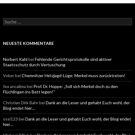
S
u
c
h
e
NEUESTE KOMMENTARE
n
a
c
Norbert Kahl
bei
Fehlende Gerichtsprotokolle sind aktiver
h
Staatsschutz durch Vertuschung
:
Voker
bei
Chemnitzer Hetzjagd-Lüge: Merkel muss zurücktreten!
fea ancalima
bei
Prof. Dr. Hoppe: „Soll sich Merkel doch zu den
Flüchlingen ins Bett legen!“
Christian Dirk Bähr
bei
Dank an die Leser und gehabt Euch wohl, der
Blog endet hier…
ossi123
bei
Dank an die Leser und gehabt Euch wohl, der Blog endet
hier…