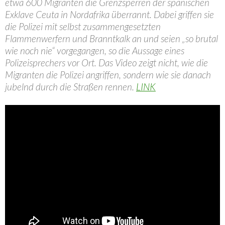
etwa 600 Migranten die Grenzsperren der spanischen
Exklave Ceuta in Nordafrika überrannt. Dabei griffen sie
die Polizei mit selbst zusammengesetzten
Flammenwerfern und Branntkalk an und seien „so brutal
wie noch nie“ vorgegangen, so die Aussage eines
Polizeisprechers vor Ort. Das Video zeigt nicht, wie die
Migranten die Polizei angriffen, sondern wie sie danach
jubelnd durch die Straßen rennen.
LINK