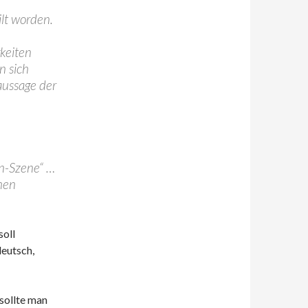
ilt worden.
keiten
n sich
aussage der
en-Szene“ …
hen
soll
deutsch,
 sollte man