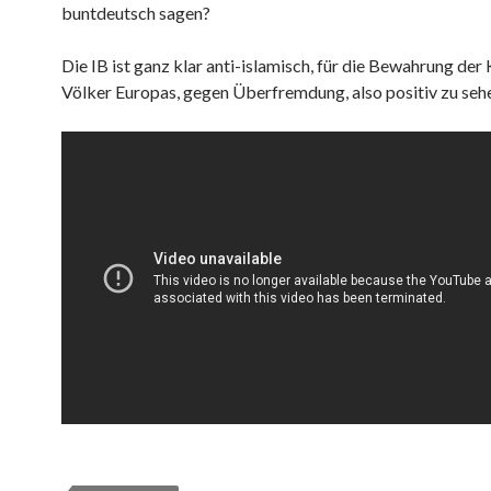
buntdeutsch sagen?
Die IB ist ganz klar anti-islamisch, für die Bewahrung der 
Völker Europas, gegen Überfremdung, also positiv zu seh