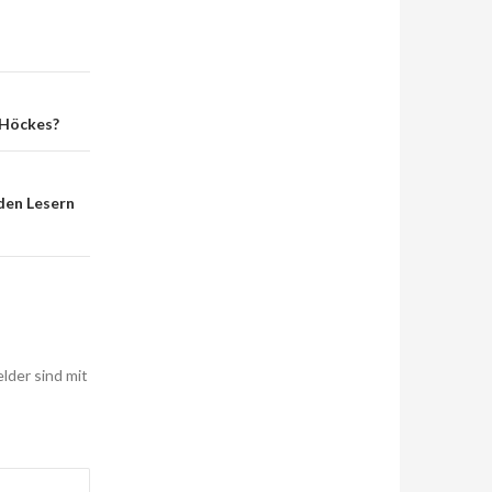
 Höckes?
den Lesern
elder sind mit