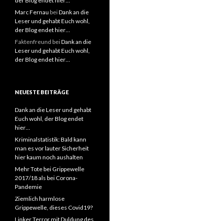
der Blog endet hier…
Marc Fernau
bei
Dank an die
Leser und gehabt Euch wohl,
der Blog endet hier…
Faktenfreund
bei
Dank an die
Leser und gehabt Euch wohl,
der Blog endet hier…
NEUESTE BEITRÄGE
Dank an die Leser und gehabt
Euch wohl, der Blog endet
hier…
Kriminalstatistik: Bald kann
man es vor lauter Sicherheit
hier kaum noch aushalten
Mehr Tote bei Grippewelle
2017/18 als bei Corona-
Pandemie
Ziemlich harmlose
Grippewelle, dieses Covid19?
Linker Terror mit Duldung des