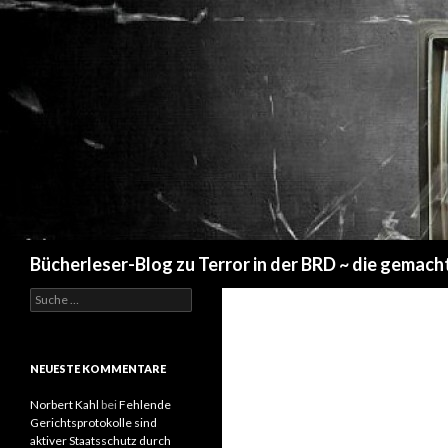
Suchen
Bücherleser-Blog zu Terror in der BRD ~ die gemach
S
u
c
h
e
NEUESTE KOMMENTARE
n
a
Norbert Kahl
bei
Fehlende
c
Gerichtsprotokolle sind
h
aktiver Staatsschutz durch