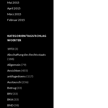
Mai 2015
April 2015
März 2015
Februar 2015
KATEGORIEN/TAGS/SCHLAG
WOERTER
1972
(3)
Abschaffung des Rechtsstaats
(188)
Allgemein
(79)
Ansichten
(455)
antifagedoens
(117)
Austausch
(236)
Betrug
(33)
BfV
(33)
BKA
(33)
BND
(38)