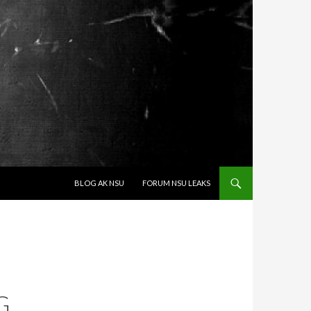
SPRINGE ZUM INHALT
BLOG AK NSU
FORUM NSU LEAKS
G