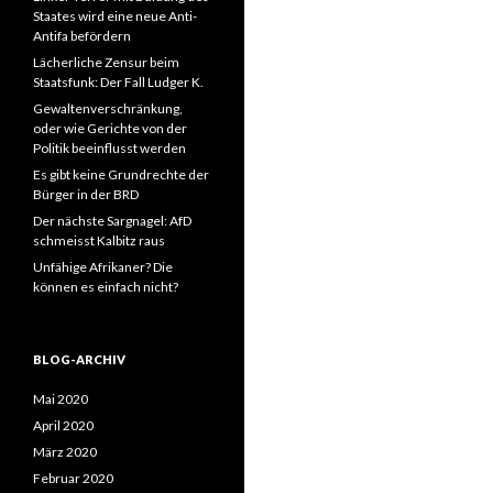
Staates wird eine neue Anti-
Antifa befördern
Lächerliche Zensur beim
Staatsfunk: Der Fall Ludger K.
Gewaltenverschränkung,
oder wie Gerichte von der
Politik beeinflusst werden
Es gibt keine Grundrechte der
Bürger in der BRD
Der nächste Sargnagel: AfD
schmeisst Kalbitz raus
Unfähige Afrikaner? Die
können es einfach nicht?
BLOG-ARCHIV
Mai 2020
April 2020
März 2020
Februar 2020