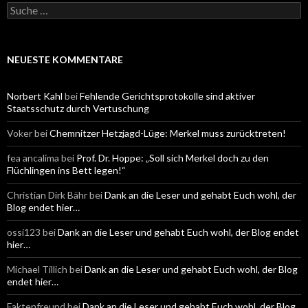
S
u
c
h
e
NEUESTE KOMMENTARE
n
a
c
Norbert Kahl
bei
Fehlende Gerichtsprotokolle sind aktiver
h
Staatsschutz durch Vertuschung
:
Voker
bei
Chemnitzer Hetzjagd-Lüge: Merkel muss zurücktreten!
fea ancalima
bei
Prof. Dr. Hoppe: „Soll sich Merkel doch zu den
Flüchlingen ins Bett legen!“
Christian Dirk Bähr
bei
Dank an die Leser und gehabt Euch wohl, der
Blog endet hier…
ossi123
bei
Dank an die Leser und gehabt Euch wohl, der Blog endet
hier…
Michael Tillich
bei
Dank an die Leser und gehabt Euch wohl, der Blog
endet hier…
Faktenfreund
bei
Dank an die Leser und gehabt Euch wohl, der Blog