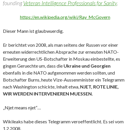
founding
Veteran Intelligence Professionals for Sanity
.
https://en.wikipedia.org/wiki/Ray_McGovern
Dieser Mann ist glaubwuerdig.
Er berichtet von 2008, als man seitens der Russen vor einer
erneuten widerrechtlichen Absprache zur erneuten NATO-
Erweiterung den US-Botschafter in Moskau einbestellte, es
gingen Geruechte um, dass die
Ukraine und Georgien
ebenfalls in die NATO aufgenommen werden sollten, und
Botschafter Burns, heute Vize-Aussenminister ein Telegramm
nach Washington schickte, Inhalt etwa,
NJET, ROTE LINIE,
WIR WERDEN INTERVENIEREN MUESSEN.
„Njet means njet“…
Wikileaks habe dieses Telegramm veroeffentlicht. Es sei vom
1.2.2008.