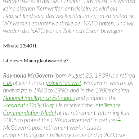
werden wir es in der NATO halten. Das heisst, sie werden
keine eigenen Kernwaffen entwickeln, es wird ein
Deutschland sein, das viel leichter im Zaum zu halten ist.
Wir werden es unter Kontrolle der NATO halten, und wir
werden die NATO keinen Zoll nach Osten bewegen
Minute 13:40 ff.
Ist dieser Mann glaubwuerdig?
Raymond McGovern
(born August 25, 1939) is a retired
CIA
officer turned
political activist
. McGovern was a CIA
analyst from 1963 to 1990, and in the 1980s chaired
National Intelligence Estimates
and prepared the
President’s Daily Brief
. He received the
Intelligence
Commendation Medal
at his retirement, returning it in
[1]
2006 to protest the CIA’s involvement in torture.
McGovern’s post-retirement work includes
commentating on intelligence issues and in 2003 co-