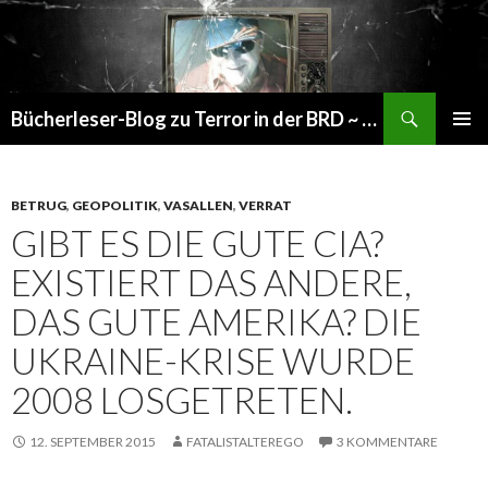
Suchen
Bücherleser-Blog zu Terror in der BRD ~ die gemachte Realität
SPRINGE
PRIMÄR
ZUM
MENÜ
INHALT
BETRUG
,
GEOPOLITIK
,
VASALLEN
,
VERRAT
GIBT ES DIE GUTE CIA?
EXISTIERT DAS ANDERE,
DAS GUTE AMERIKA? DIE
UKRAINE-KRISE WURDE
2008 LOSGETRETEN.
12. SEPTEMBER 2015
FATALISTALTEREGO
3 KOMMENTARE