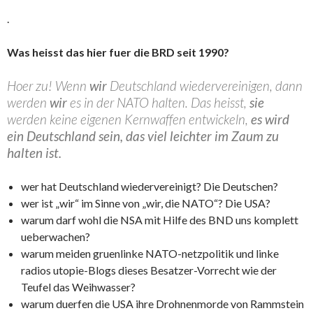
.
Was heisst das hier fuer die BRD seit 1990?
Hoer zu! Wenn
wir
Deutschland wiedervereinigen, dann
werden
wir
es in der NATO halten. Das heisst,
sie
werden keine eigenen Kernwaffen entwickeln,
es wird
ein Deutschland sein, das viel leichter im Zaum zu
halten ist.
wer hat Deutschland wiedervereinigt? Die Deutschen?
wer ist „wir“ im Sinne von „wir, die NATO“? Die USA?
warum darf wohl die NSA mit Hilfe des BND uns komplett
ueberwachen?
warum meiden gruenlinke NATO-netzpolitik und linke
radios utopie-Blogs dieses Besatzer-Vorrecht wie der
Teufel das Weihwasser?
warum duerfen die USA ihre Drohnenmorde von Rammstein