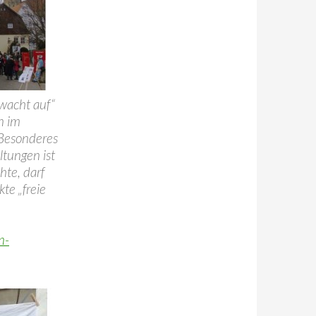
wacht auf“
n im
 Besonderes
ltungen ist
hte, darf
te „freie
n-