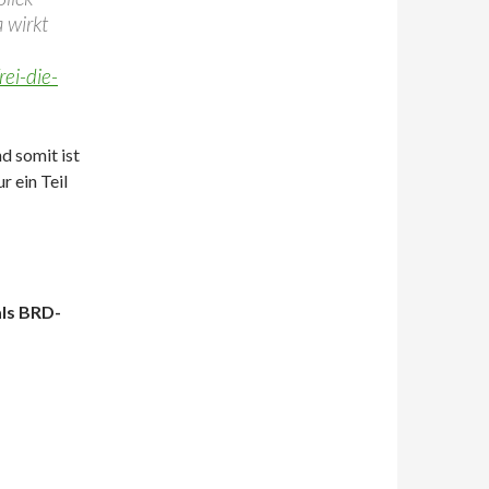
 wirkt
ei-die-
d somit ist
r ein Teil
als BRD-