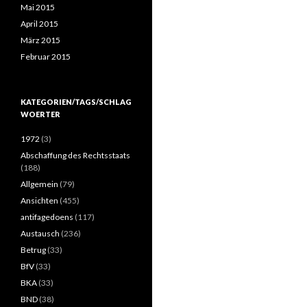
Mai 2015
April 2015
März 2015
Februar 2015
KATEGORIEN/TAGS/SCHLAG
WOERTER
1972
(3)
Abschaffung des Rechtsstaats
(188)
Allgemein
(79)
Ansichten
(455)
antifagedoens
(117)
Austausch
(236)
Betrug
(33)
BfV
(33)
BKA
(33)
BND
(38)