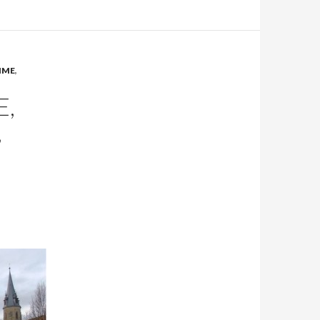
IME
,
E,
,