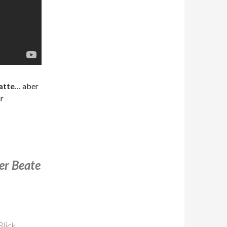
atte
… aber
ur
er Beate
lick