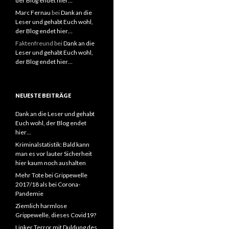
der Blog endet hier…
Marc Fernau
bei
Dank an die
Leser und gehabt Euch wohl,
der Blog endet hier…
Faktenfreund
bei
Dank an die
Leser und gehabt Euch wohl,
der Blog endet hier…
NEUESTE BEITRÄGE
Dank an die Leser und gehabt
Euch wohl, der Blog endet
hier…
Kriminalstatistik: Bald kann
man es vor lauter Sicherheit
hier kaum noch aushalten
Mehr Tote bei Grippewelle
2017/18 als bei Corona-
Pandemie
Ziemlich harmlose
Grippewelle, dieses Covid19?
Linker Terror mit Duldung des