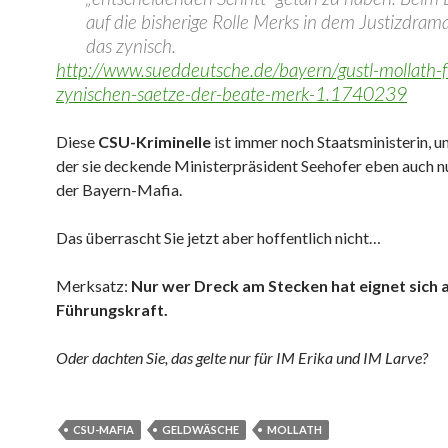
auf die bisherige Rolle Merks in dem Justizdrama
das zynisch.
http://www.sueddeutsche.de/bayern/gustl-mollath-fr
zynischen-saetze-der-beate-merk-1.1740239
Diese
CSU-Kriminelle
ist immer noch Staatsministerin, un
der sie deckende Ministerpräsident Seehofer eben auch nu
der Bayern-Mafia.
Das überrascht Sie jetzt aber hoffentlich nicht…
Merksatz:
Nur wer Dreck am Stecken hat eignet sich 
Führungskraft.
Oder dachten Sie, das gelte nur für IM Erika und IM Larve?
CSU-MAFIA
GELDWÄSCHE
MOLLATH