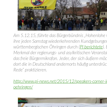
Am 5.12.15, führte das Bürgerbündnis „Hohenlohe 
ihre jeden Samstag wiederkehrenden Kundgebunge
württembergischen Öhringen durch (
PI berichtete
).
Merkmal der regierungs- und asylkritischen Veransta
das freie Bürgermikrofon. Jeder, der sich äußern möc
dort die in Deutschland andernorts häufig unterdrück
Rede“ praktizieren.
http://www.pi-news.net/2015/12/speakers-corner-i
oehringen/