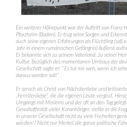
Ein weiterer Höhepunkt war der Auftritt von Franz H
Pforzheim (Baden). Er trug seine Sorgen und Erkenn
auch seine eigenen Erfahrungen als Flüchtling (saß e
Jahr in einem rumänischen Gefängnis) äußerst authe
Er bekannte sich zu seinem Vaterland, zu seiner He
Kultur. Bezüglich des momentanen Umbaus der de
Gesellschaft sagte er: “ Es tut mir weh, wenn ich seh
daraus werden soll!“
Er sprach als Christ von Nächstenliebe und kritisierte
„Fernstenliebe“, die die eigenen Leute vergisst. Hinsi
Umgangs mit Moslems und der oft an den Tag geleg
Gewaltaffinität vieler Koranhöriger, stellte er die Fra
in unserer Gesellschaft nicht zu viele Freiheiten gen
würden!? Nicht nur Merkel, die ganze politische Füh