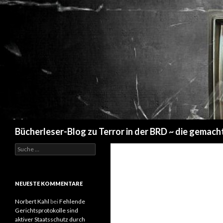
Suchen
Bücherleser-Blog zu Terror in der BRD ~ die gemach
S
u
c
h
e
NEUESTE KOMMENTARE
n
a
Norbert Kahl
bei
Fehlende
c
Gerichtsprotokolle sind
h
aktiver Staatsschutz durch