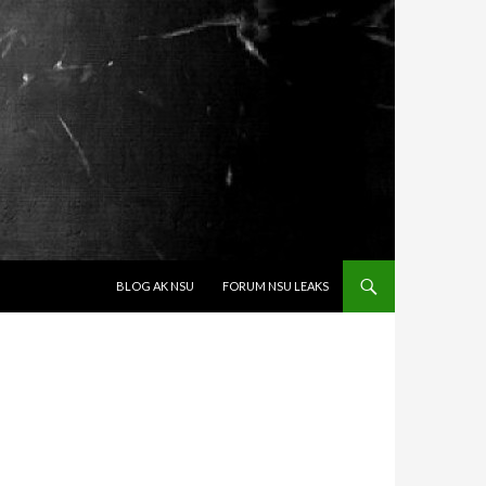
SPRINGE ZUM INHALT
BLOG AK NSU
FORUM NSU LEAKS