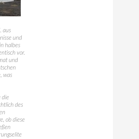
. aus
tnisse und
in halbes
ntisch vor.
imat und
utschen
e, was
 die
chtlich des
ten
ge, ob diese
ießen
rungselite