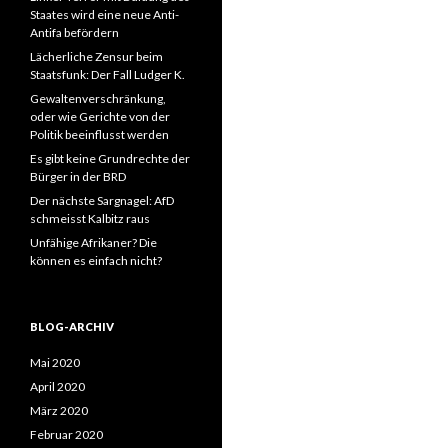
Staates wird eine neue Anti-
Antifa befördern
Lächerliche Zensur beim
Staatsfunk: Der Fall Ludger K.
Gewaltenverschränkung,
oder wie Gerichte von der
Politik beeinflusst werden
Es gibt keine Grundrechte der
Bürger in der BRD
Der nächste Sargnagel: AfD
schmeisst Kalbitz raus
Unfähige Afrikaner? Die
können es einfach nicht?
BLOG-ARCHIV
Mai 2020
April 2020
März 2020
Februar 2020