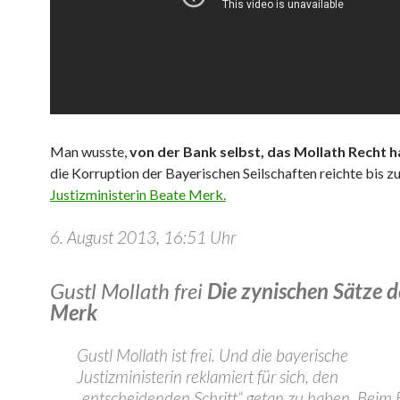
Man wusste,
von der Bank selbst, das Mollath Recht h
die Korruption der Bayerischen Seilschaften reichte bis z
Justizministerin Beate Merk.
6. August 2013, 16:51 Uhr
Gustl Mollath frei
Die zynischen Sätze d
Merk
Gustl Mollath ist frei. Und die bayerische
Justizministerin reklamiert für sich, den
„entscheidenden Schritt“ getan zu haben. Beim B