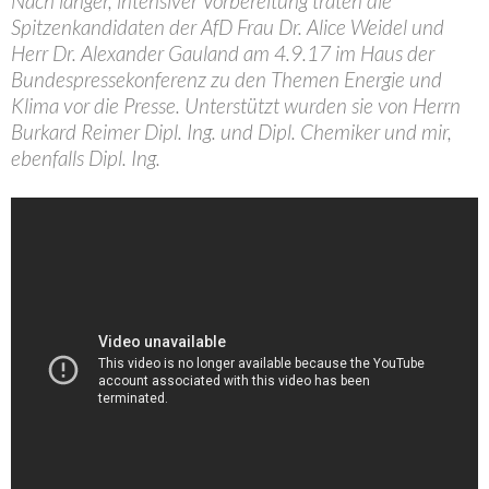
Nach langer, intensiver Vorbereitung traten die
Spitzenkandidaten der AfD Frau Dr. Alice Weidel und
Herr Dr. Alexander Gauland am 4.9.17 im Haus der
Bundespressekonferenz zu den Themen Energie und
Klima vor die Presse. Unterstützt wurden sie von Herrn
Burkard Reimer Dipl. Ing. und Dipl. Chemiker und mir,
ebenfalls Dipl. Ing.