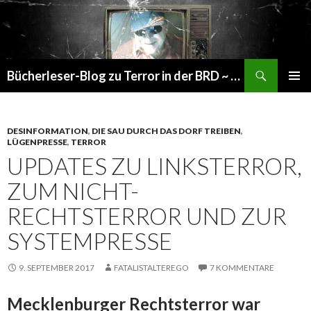
Suchen
Bücherleser-Blog zu Terror in der BRD ~ die gemachte Realität
SPRINGE
PRIMÄR
ZUM
MENÜ
INHALT
DESINFORMATION
,
DIE SAU DURCH DAS DORF TREIBEN
,
LÜGENPRESSE
,
TERROR
UPDATES ZU LINKSTERROR,
ZUM NICHT-
RECHTSTERROR UND ZUR
SYSTEMPRESSE
9. SEPTEMBER 2017
FATALISTALTEREGO
7 KOMMENTARE
Mecklenburger Rechtsterror war