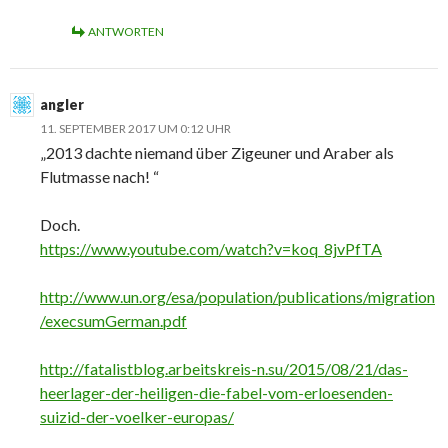
ANTWORTEN
angler
11. SEPTEMBER 2017 UM 0:12 UHR
„2013 dachte niemand über Zigeuner und Araber als
Flutmasse nach! “
Doch.
https://www.youtube.com/watch?v=koq_8jvPfTA
http://www.un.org/esa/population/publications/migration
/execsumGerman.pdf
http://fatalistblog.arbeitskreis-n.su/2015/08/21/das-
heerlager-der-heiligen-die-fabel-vom-erloesenden-
suizid-der-voelker-europas/