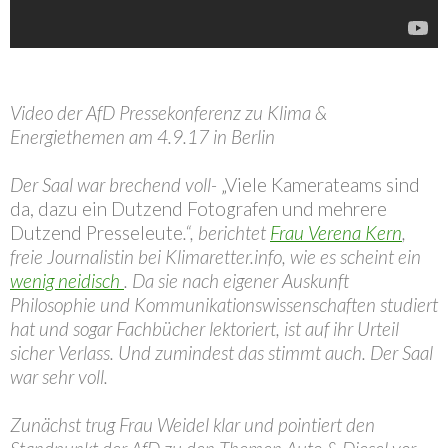
Video der AfD Pressekonferenz zu Klima &
Energiethemen am 4.9.17 in Berlin
Der Saal war brechend voll-
„
Viele Kamerateams sind
da, dazu ein Dutzend Fotografen und mehrere
Dutzend Presseleute
.“, berichtet
Frau Verena Kern
,
freie Journalistin bei Klimaretter.info, wie es scheint ein
wenig neidisch
. Da sie nach eigener Auskunft
Philosophie und Kommunikationswissenschaften studiert
hat und sogar Fachbücher lektoriert, ist auf ihr Urteil
sicher Verlass. Und zumindest das stimmt auch. Der Saal
war sehr voll.
Zunächst trug Frau Weidel klar und pointiert den