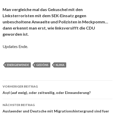
Man vergleiche mal das Gekuschel mit den
Linksterroristen mit dem SEK-Einsatz gegen
unbescholtene Anwaelte und Polizisten in Meckpomm…
dann erkennt man erst, wie linksversifft die CDU
geworden ist.
Updates Ende.
ENERGIEWENDE
GEDÖNS
KLIMA
VORHERIGER BEITRAG
Beitrags-
Asyl (auf ewig), oder zeitweilig, oder Einwanderung?
Navigation
NÄCHSTER BEITRAG
Auslaender und Deutsche mit Migrationshintergrund sind fuer