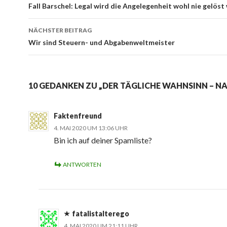
Beitrags-
Fall Barschel: Legal wird die Angelegenheit wohl nie gelös
Navigation
NÄCHSTER BEITRAG
Wir sind Steuern- und Abgabenweltmeister
10 GEDANKEN ZU „DER TÄGLICHE WAHNSINN – N
Faktenfreund
4. MAI 2020 UM 13:06 UHR
Bin ich auf deiner Spamliste?
ANTWORTEN
fatalistalterego
4. MAI 2020 UM 21:11 UHR