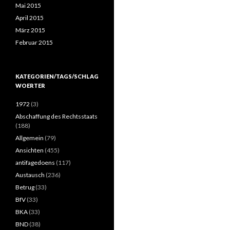
Mai 2015
April 2015
März 2015
Februar 2015
KATEGORIEN/TAGS/SCHLAG
WOERTER
1972
(3)
Abschaffung des Rechtsstaats
(188)
Allgemein
(79)
Ansichten
(455)
antifagedoens
(117)
Austausch
(236)
Betrug
(33)
BfV
(33)
BKA
(33)
BND
(38)