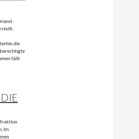
emand -
stellt.
terhin die
e berechtigte
men fällt
 DIE
sfraktion
n, im
genen