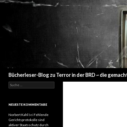
Suchen
Bücherleser-Blog zu Terror in der BRD ~ die gemach
S
u
c
h
e
NEUESTE KOMMENTARE
n
a
Norbert Kahl
bei
Fehlende
c
Gerichtsprotokolle sind
h
aktiver Staatsschutz durch