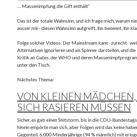
… Massenimpfung die Gift enthält“
Das ist der totale Wahnsinn, und ich frage mich, warum ni
ausser mir- diesen Wahnsinn aufgreift, ihn benennt, ihn klar
Folge solcher Videos: Der Mainstream kann -zurecht- wei
Alternativen ignorieren und als Spinner darstellen, und di
Kritik an Gates, der WHO und deren Massenimpfprogram
unter den Tisch.
Nächstes Thema:
VON KLEINEN MÄDCHEN,
SICH RASIEREN MÜSSEN
Sicher, es gab einen Shitstorm, bis in die CDU-Bundestag
hinein empörte man sich, aber Folgen wird das keine habe
Gegenteil. 6.000 Minderjährige (94 % männlich) mit erlo