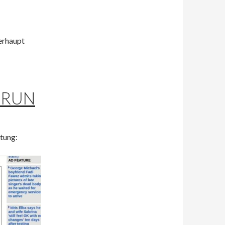
erhaupt
ERUN
tung: