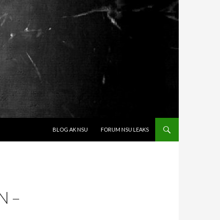
SPRINGE ZUM INHALT
BLOG AK NSU
FORUM NSU LEAKS
N –