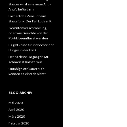
Staates wird eine neue Anti-
Antifa befördern
Lächerliche Zensur beim
Staatsfunk: Der Fall Ludger K.
Gewaltenverschränkung,
oder wie Gerichte von der
Politik beeinflusst werden
Es gibt keine Grundrechte der
Bürger in der BRD
Der nächste Sargnagel: AfD
schmeisst Kalbitz raus
Unfähige Afrikaner? Die
können es einfach nicht?
BLOG-ARCHIV
Mai 2020
April 2020
März 2020
Februar 2020