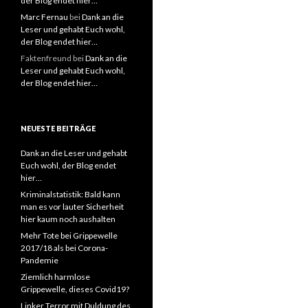
der Blog endet hier…
Marc Fernau
bei
Dank an die
Leser und gehabt Euch wohl,
der Blog endet hier…
Faktenfreund
bei
Dank an die
Leser und gehabt Euch wohl,
der Blog endet hier…
NEUESTE BEITRÄGE
Dank an die Leser und gehabt
Euch wohl, der Blog endet
hier…
Kriminalstatistik: Bald kann
man es vor lauter Sicherheit
hier kaum noch aushalten
Mehr Tote bei Grippewelle
2017/18 als bei Corona-
Pandemie
Ziemlich harmlose
Grippewelle, dieses Covid19?
Linker Terror mit Duldung des