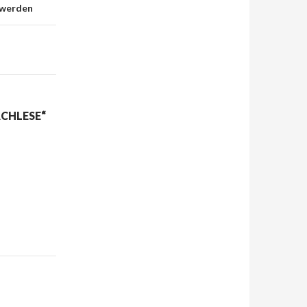
t werden
ACHLESE“