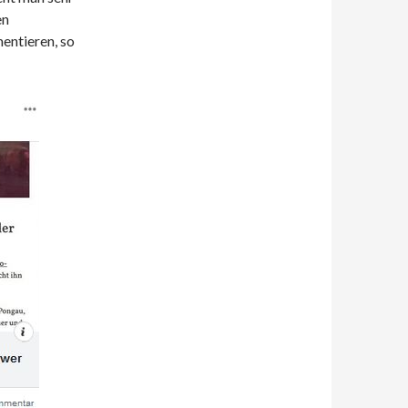
en
entieren, so