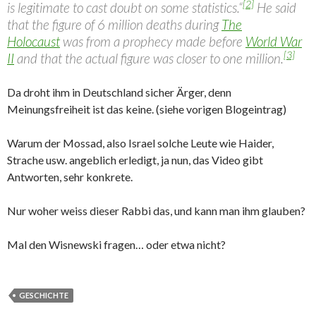
[2]
is legitimate to cast doubt on some statistics.“
He said
that the figure of 6 million deaths during
The
Holocaust
was from a prophecy made before
World War
[3]
II
and that the actual figure was closer to one million.
Da droht ihm in Deutschland sicher Ärger, denn
Meinungsfreiheit ist das keine. (siehe vorigen Blogeintrag)
Warum der Mossad, also Israel solche Leute wie Haider,
Strache usw. angeblich erledigt, ja nun, das Video gibt
Antworten, sehr konkrete.
Nur woher weiss dieser Rabbi das, und kann man ihm glauben?
Mal den Wisnewski fragen… oder etwa nicht?
GESCHICHTE