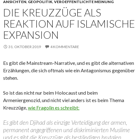
ANSICHTEN
,
GEOPOLITIK
,
VEROEFFENTLICHTE MEINUNG
DIE KREUZZÜGE ALS
REAKTION AUF ISLAMISCHE
EXPANSION
31. OKTOBER 2019
4 KOMMENTARE
Es gibt die Mainstream-Narrative, und es gibt die alternativen
Erzählungen, die sich oftmals wie ein Antagonismus gegenüber
stehen.
So ist das nicht nur beim Holocaust und beim
Armeniergenozid, und nicht viel anders ist es beim Thema
Kreuzzüge,
wie Fragolin es schreibt:
Es gibt den Djihad als einzige Verteidigung der armen,
permanent angegriffenen und diskriminierten Muslime
und es gibt die Kreuzzüge als beständigen brutalen