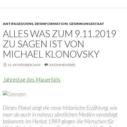
ANTIFAGEDOENS
,
DESINFORMATION
,
GESINNUNGSSTAAT
ALLES WAS ZUM 9.11.2019
ZU SAGEN IST VON
MICHAEL KLONOVSKY
11. NOVEMBER 2019
3 KOMMENTARE
Jahrestag des Mauerfalls
Dieses Plakat zeigt die neue historische Erzählung, wie
man sie auch in nahezu sämtlichen Medien verabfolgt
bekommt: Im Herbst 1989 gingen die Menschen für