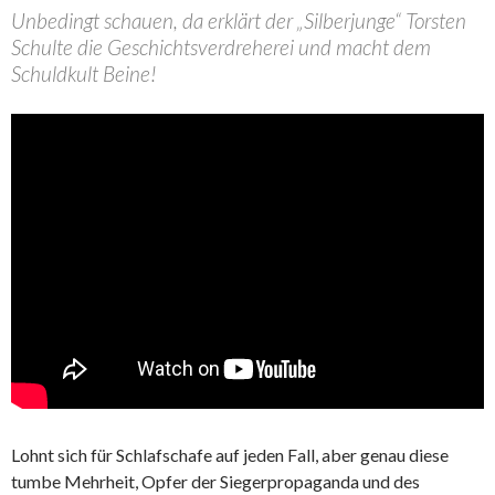
Unbedingt schauen, da erklärt der „Silberjunge“ Torsten
Schulte die Geschichtsverdreherei und macht dem
Schuldkult Beine!
Lohnt sich für Schlafschafe auf jeden Fall, aber genau diese
tumbe Mehrheit, Opfer der Siegerpropaganda und des