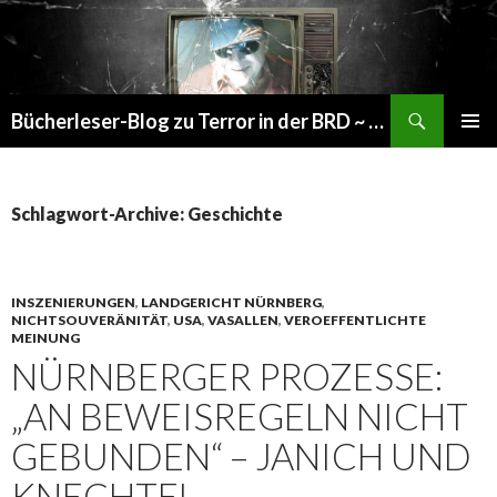
Suchen
Bücherleser-Blog zu Terror in der BRD ~ die gemachte Realität
SPRINGE
PRIMÄR
ZUM
MENÜ
INHALT
Schlagwort-Archive: Geschichte
INSZENIERUNGEN
,
LANDGERICHT NÜRNBERG
,
NICHTSOUVERÄNITÄT
,
USA
,
VASALLEN
,
VEROEFFENTLICHTE
MEINUNG
NÜRNBERGER PROZESSE:
„AN BEWEISREGELN NICHT
GEBUNDEN“ – JANICH UND
KNECHTEL