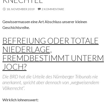
18. NOVEMBER 2019
2 KOMMENTARE
Gewissermassen eine Art Abschluss unserer kleinen
Geschichtsreihe.
BEFREIUNG ODER TOTALE
NIEDERLAGE,
FREMDBESTIMMT UNTERM
JOCH?
Die BRD hat die Urteile des Nürnberger Tribunals nie
anerkannt, spricht aber dennoch von „wegweisendem
Völkerrecht“.
Wirklich lohnenswert: