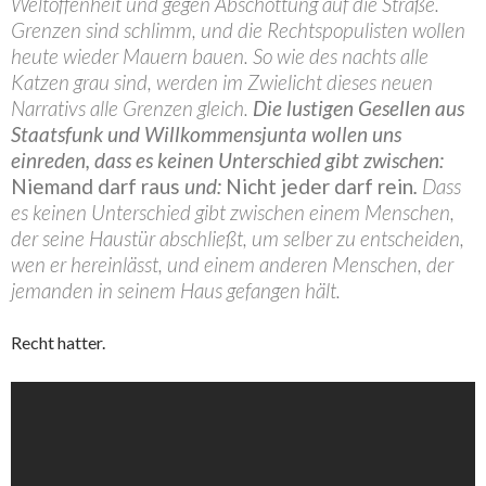
Weltoffenheit und gegen Abschottung auf die Straße.
Grenzen sind schlimm, und die Rechtspopulisten wollen
heute wieder Mauern bauen. So wie des nachts alle
Katzen grau sind, werden im Zwielicht dieses neuen
Narrativs alle Grenzen gleich.
Die lustigen Gesellen aus
Staatsfunk und Willkommensjunta wollen uns
einreden, dass es keinen Unterschied gibt zwischen:
Niemand darf raus
und:
Nicht jeder darf rein
.
Dass
es keinen Unterschied gibt zwischen einem Menschen,
der seine Haustür abschließt, um selber zu entscheiden,
wen er hereinlässt, und einem anderen Menschen, der
jemanden in seinem Haus gefangen hält.
Recht hatter.