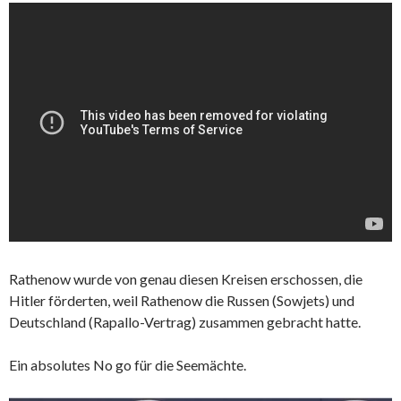
Rathenow wurde von genau diesen Kreisen erschossen, die
Hitler förderten, weil Rathenow die Russen (Sowjets) und
Deutschland (Rapallo-Vertrag) zusammen gebracht hatte.
Ein absolutes No go für die Seemächte.