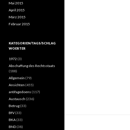
Mai 2015
April 2015
März 2015
Februar 2015
KATEGORIEN/TAGS/SCHLAG
WOERTER
1972
(3)
Abschaffung des Rechtsstaats
(188)
Allgemein
(79)
Ansichten
(455)
antifagedoens
(117)
Austausch
(236)
Betrug
(33)
BfV
(33)
BKA
(33)
BND
(38)