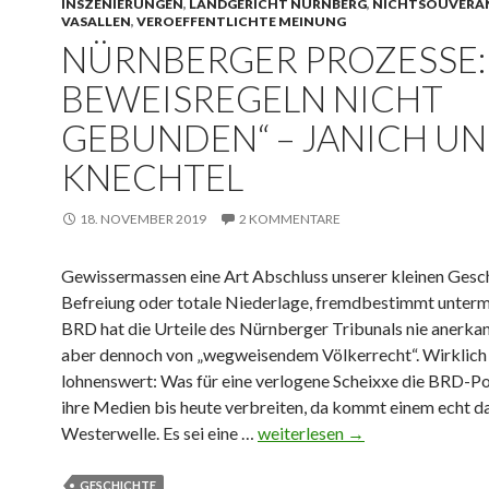
INSZENIERUNGEN
,
LANDGERICHT NÜRNBERG
,
NICHTSOUVERÄ
VASALLEN
,
VEROEFFENTLICHTE MEINUNG
NÜRNBERGER PROZESSE:
BEWEISREGELN NICHT
GEBUNDEN“ – JANICH U
KNECHTEL
18. NOVEMBER 2019
2 KOMMENTARE
Gewissermassen eine Art Abschluss unserer kleinen Gesch
Befreiung oder totale Niederlage, fremdbestimmt unterm
BRD hat die Urteile des Nürnberger Tribunals nie anerkan
aber dennoch von „wegweisendem Völkerrecht“. Wirklich
lohnenswert: Was für eine verlogene Scheixxe die BRD-Po
ihre Medien bis heute verbreiten, da kommt einem echt d
Westerwelle. Es sei eine …
N
weiterlesen
→
ü
r
GESCHICHTE