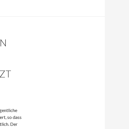
EN
TZT
gentliche
ert, so dass
tlich. Der