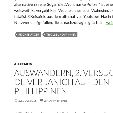
e
n
alternativen Szene. Sogar die „Wortmarke Polizei“ ist ein
b
J
weltweit! Es vergeht kein Woche ohne neuen Wahnsinn, ak
u
a
fatalist 3 Beispiele aus dem alternativen Youtuber-Nachr
n
n
Netzwerk aufgefallen, die es nachzutragen gilt: Kai …
K
wei
d
i
u
e
c
l
REICHSBÜRGER
TROLLE UND SPINNER
n
h
t
“
a
u
–
b
r
J
z
s
a
o
ALLGEMEIN
t
n
AUSWANDERN, 2. VERSU
c
u
i
k
d
OLIVER JANICH AUF DEN
c
t
i
h
PHILLIPPINEN
e
o
u
“
z
n
h
22. JULI 2016
2 KOMMENTARE
u
d
a
J
K
t