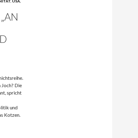
NITÄT
,
USA
,
 „AN
ND
ichtsreihe.
 Joch? Die
nt, spricht
litik und
as Kotzen.