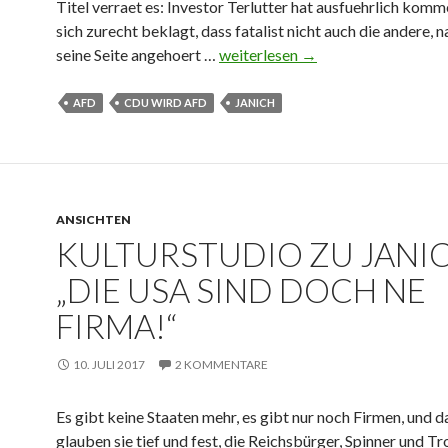
n
Titel verraet es: Investor Terlutter hat ausfuehrlich komm
B
sich zurecht beklagt, dass fatalist nicht auch die andere, 
e
seine Seite angehoert …
D
weiterlesen
→
w
e
e
r
AFD
CDU WIRD AFD
JANICH
i
„
s
b
r
ö
e
s
g
ANSICHTEN
e
KULTURSTUDIO ZU JANI
e
M
l
a
„DIE USA SIND DOCH NE
n
n
FIRMA!“
n
n
i
d
c
10. JULI 2017
2 KOMMENTARE
e
h
r
t
d
Es gibt keine Staaten mehr, es gibt nur noch Firmen, und d
g
e
glauben sie tief und fest, die Reichsbürger, Spinner und Tr