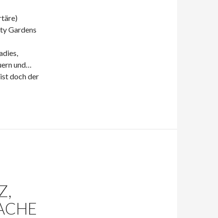
rtäre)
ty Gardens
dies,
euern und…
 ist doch der
Z,
ACHE