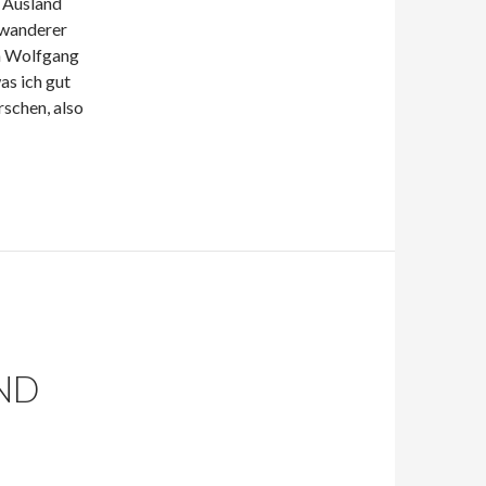
 Ausland
uswanderer
In Wolfgang
as ich gut
schen, also
ND