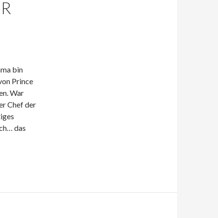
ER
ama bin
von Prince
en. War
er Chef der
tiges
ich… das