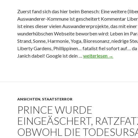
b
c
e
s
h
r
Zuerst fand sich das hier beim Benesch: Eine weitere (libe
i
n
s
Auswanderer-Kommune ist gescheitert Kommentar Liber
n
e
u
ist eines dieser vielen Auswandererprojekte, das mit einer
d
F
c
wunderhübschen Webseite beworben wird: Leben im Para
d
i
h
Strand, Sonne, Harmonie, Yoga, Bioresonanz, niedrige St
i
r
.
Liberty Gardens, Phillippinen… fatalist fiel sofort auf… da
e
m
O
Janich dabei! Google ist dein …
A
weiterlesen
→
K
a
l
u
o
!
i
s
m
“
v
w
m
e
a
e
r
n
n
J
ANSICHTEN
,
STAATSTERROR
d
t
PRINCE WURDE
a
e
s
n
r
EINGEÄSCHERT, RATZFAT
j
i
e
e
OBWOHL DIE TODESURS
c
r
t
h
O