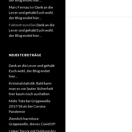
der Blog endet hier…
Marc Fernau
bei
Dank an die
Leser und gehabt Euch wohl,
der Blog endet hier…
Faktenfreund
bei
Dank an die
Leser und gehabt Euch wohl,
der Blog endet hier…
NEUESTE BEITRÄGE
Dank an die Leser und gehabt
Euch wohl, der Blog endet
hier…
Kriminalstatistik: Bald kann
man es vor lauter Sicherheit
hier kaum noch aushalten
Mehr Tote bei Grippewelle
2017/18 als bei Corona-
Pandemie
Ziemlich harmlose
Grippewelle, dieses Covid19?
Linker Terror mit Duldung des