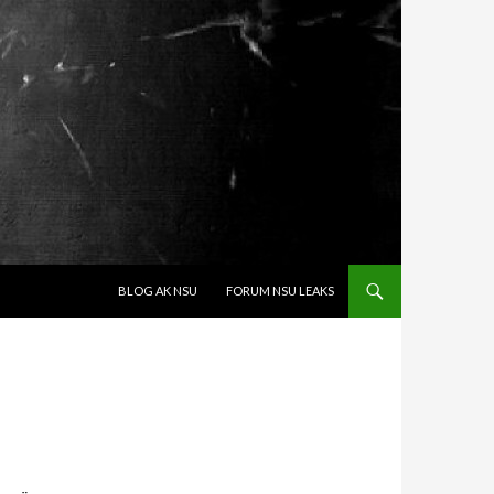
SPRINGE ZUM INHALT
BLOG AK NSU
FORUM NSU LEAKS