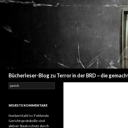
Suchen
Bücherleser-Blog zu Terror in der BRD ~ die gemach
S
u
c
h
e
NEUESTE KOMMENTARE
n
a
Norbert Kahl
bei
Fehlende
c
Gerichtsprotokolle sind
h
aktiver Staatsschutz durch