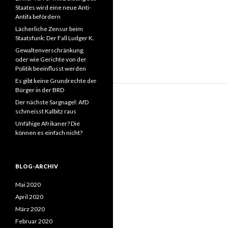
Staates wird eine neue Anti-
Antifa befördern
Lächerliche Zensur beim
Staatsfunk: Der Fall Ludger K.
Gewaltenverschränkung,
oder wie Gerichte von der
Politik beeinflusst werden
Es gibt keine Grundrechte der
Bürger in der BRD
Der nächste Sargnagel: AfD
schmeisst Kalbitz raus
Unfähige Afrikaner? Die
können es einfach nicht?
BLOG-ARCHIV
Mai 2020
April 2020
März 2020
Februar 2020