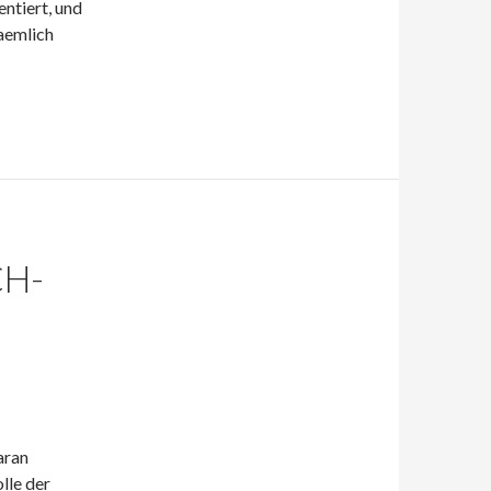
entiert, und
naemlich
CH-
aran
olle der