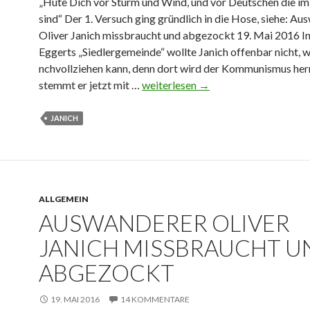
a
„Hüte Dich vor Sturm und Wind, und vor Deutschen die im
n
k
n
sind“ Der 1. Versuch ging gründlich in die Hose, siehe: A
e
o
i
Oliver Janich missbraucht und abgezockt 19. Mai 2016 
c
m
c
Eggerts „Siedlergemeinde“ wollte Janich offenbar nicht, w
h
m
h
nchvollziehen kann, denn dort wird der Kommunismus herr
t
e
-
stemmt er jetzt mit …
A
weiterlesen
→
e
n
„
u
l
t
D
s
JANICH
i
i
w
e
e
a
r
U
n
t
S
d
,
A
ALLGEMEIN
e
d
AUSWANDERER OLIVER
s
r
e
i
n
JANICH MISSBRAUCHT U
s
n
,
h
ABGEZOCKT
d
2
a
d
.
l
o
19. MAI 2016
14 KOMMENTARE
V