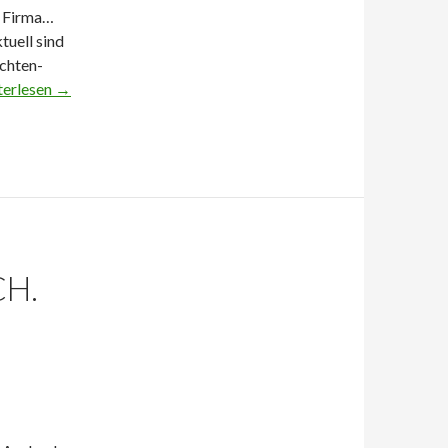
e Firma…
tuell sind
ichten-
terlesen
→
CH.