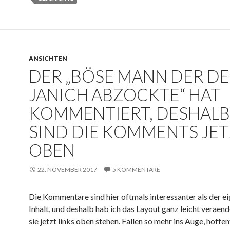
n
b
e
r
ANSICHTEN
g
DER „BÖSE MANN DER D
e
r
JANICH ABZOCKTE“ HAT
P
KOMMENTIERT, DESHALB
r
o
SIND DIE KOMMENTS JE
z
OBEN
e
s
22. NOVEMBER 2017
5 KOMMENTARE
s
e
:
Die Kommentare sind hier oftmals interessanter als der ei
„
Inhalt, und deshalb hab ich das Layout ganz leicht veraend
A
sie jetzt links oben stehen. Fallen so mehr ins Auge, hoffen