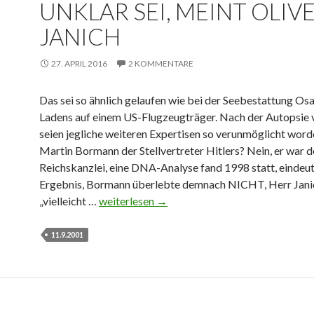
UNKLAR SEI, MEINT OLIV
z
a
l
t
JANICH
u
i
o
f
v
b
d
27. APRIL 2016
2 KOMMENTARE
e
e
e
r
n
n
J
Das sei so ähnlich gelaufen wie bei der Seebestattung Os
P
a
Ladens auf einem US-Flugzeugträger. Nach der Autopsie 
h
n
seien jegliche weiteren Expertisen so verunmöglicht word
i
i
Martin Bormann der Stellvertreter Hitlers? Nein, er war d
l
c
Reichskanzlei, eine DNA-Analyse fand 1998 statt, eindeu
l
h
Ergebnis, Bormann überlebte demnach NICHT, Herr Jan
i
m
„vielleicht …
P
weiterlesen
→
p
i
r
p
s
i
11.9.2001
i
s
n
n
b
c
e
r
e
n
a
w