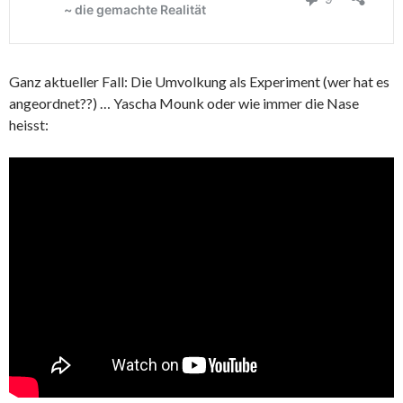
Ganz aktueller Fall: Die Umvolkung als Experiment (wer hat es
angeordnet??) … Yascha Mounk oder wie immer die Nase
heisst: