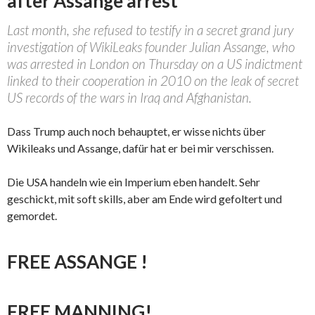
after Assange arrest
Last month, she refused to testify in a secret grand jury
investigation of WikiLeaks founder Julian Assange, who
was arrested in London on Thursday on a US indictment
linked to their cooperation in 2010 on the leak of secret
US records of the wars in Iraq and Afghanistan.
Dass Trump auch noch behauptet, er wisse nichts über
Wikileaks und Assange, dafür hat er bei mir verschissen.
Die USA handeln wie ein Imperium eben handelt. Sehr
geschickt, mit soft skills, aber am Ende wird gefoltert und
gemordet.
FREE ASSANGE !
FREE MANNING!