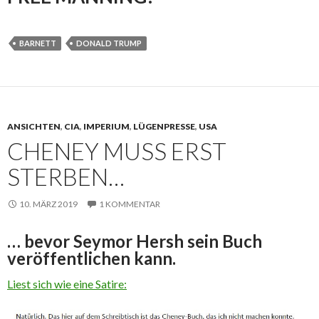
BARNETT
DONALD TRUMP
ANSICHTEN
,
CIA
,
IMPERIUM
,
LÜGENPRESSE
,
USA
CHENEY MUSS ERST
STERBEN…
10. MÄRZ 2019
1 KOMMENTAR
… bevor Seymor Hersh sein Buch
veröffentlichen kann.
Liest sich wie eine Satire: