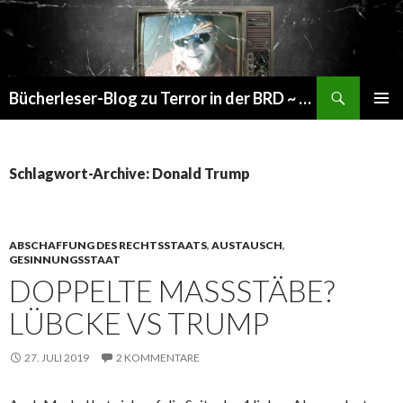
Suchen
Bücherleser-Blog zu Terror in der BRD ~ die gemachte Realität
SPRINGE
PRIMÄR
ZUM
MENÜ
INHALT
Schlagwort-Archive: Donald Trump
ABSCHAFFUNG DES RECHTSSTAATS
,
AUSTAUSCH
,
GESINNUNGSSTAAT
DOPPELTE MASSSTÄBE?
LÜBCKE VS TRUMP
27. JULI 2019
2 KOMMENTARE