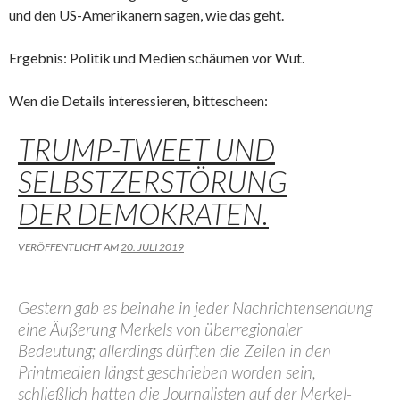
und den US-Amerikanern sagen, wie das geht.
Ergebnis: Politik und Medien schäumen vor Wut.
Wen die Details interessieren, bittescheen:
TRUMP-TWEET UND
SELBSTZERSTÖRUNG
DER DEMOKRATEN.
VERÖFFENTLICHT AM
20. JULI 2019
Gestern gab es beinahe in jeder Nachrichtensendung
eine Äußerung Merkels von überregionaler
Bedeutung; allerdings dürften die Zeilen in den
Printmedien längst geschrieben worden sein,
schließlich hatten die Journalisten auf der Merkel-